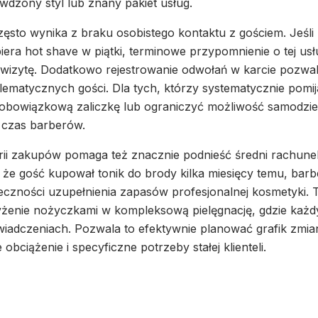
dzony styl lub znany pakiet usług.
sto wynika z braku osobistego kontaktu z gościem. Jeśli
biera hot shave w piątki, terminowe przypomnienie o tej us
wizytę. Dodatkowo rejestrowanie odwołań w karcie pozwal
lematycznych gości. Dla tych, którzy systematycznie pomij
bowiązkową zaliczkę lub ograniczyć możliwość samodzieln
i czas barberów.
rii zakupów pomaga też znacznie podnieść średni rachunek
, że gość kupował tonik do brody kilka miesięcy temu, bar
czności uzupełnienia zapasów profesjonalnej kosmetyki. T
yżenie nożyczkami w kompleksową pielęgnację, gdzie każdy
iadczeniach. Pozwala to efektywnie planować grafik zmi
obciążenie i specyficzne potrzeby stałej klienteli.