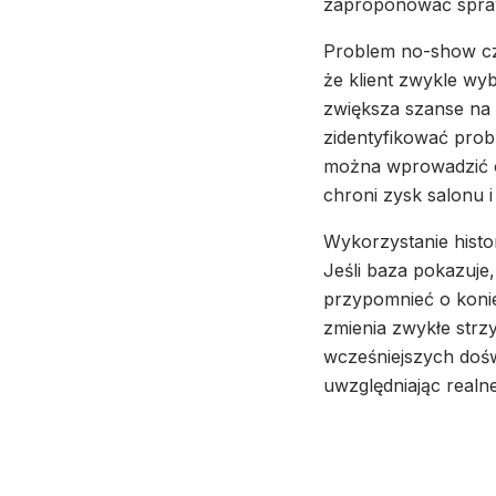
zaproponować spraw
Problem no-show czę
że klient zwykle wy
zwiększa szanse na 
zidentyfikować prob
można wprowadzić o
chroni zysk salonu 
Wykorzystanie histo
Jeśli baza pokazuje
przypomnieć o konie
zmienia zwykłe strz
wcześniejszych dośw
uwzględniając realne 