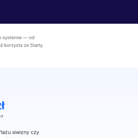
ym systemie — od
ż korzysta ze Starty.
ł
ód
flażu siwizny czy