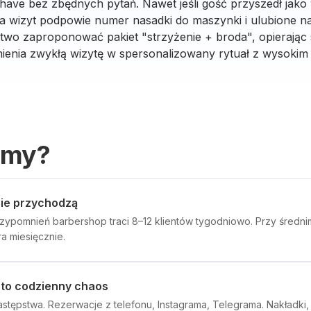
shave bez zbędnych pytań. Nawet jeśli gość przyszedł jako
ia wizyt podpowie numer nasadki do maszynki i ulubione n
atwo zaproponować pakiet "strzyżenie + broda", opierając
ienia zwykłą wizytę w spersonalizowany rytuał z wysokim
emy?
 nie przychodzą
ypomnień barbershop traci 8–12 klientów tygodniowo. Przy średnim
a miesięcznie.
 to codzienny chaos
zastępstwa. Rezerwacje z telefonu, Instagrama, Telegrama. Nakładki