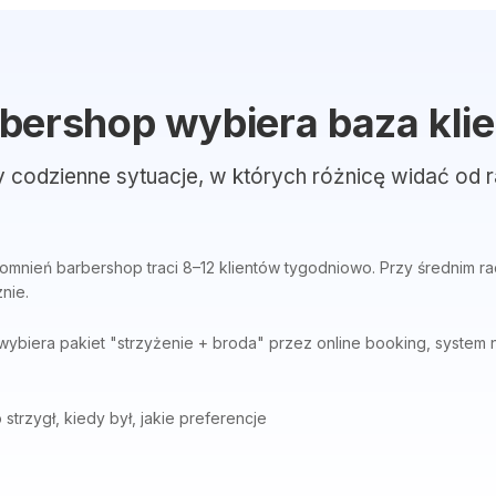
bershop wybiera baza kli
y codzienne sytuacje, w których różnicę widać od r
nień barbershop traci 8–12 klientów tygodniowo. Przy średnim rac
nie.
ybiera pakiet "strzyżenie + broda" przez online booking, system 
 strzygł, kiedy był, jakie preferencje