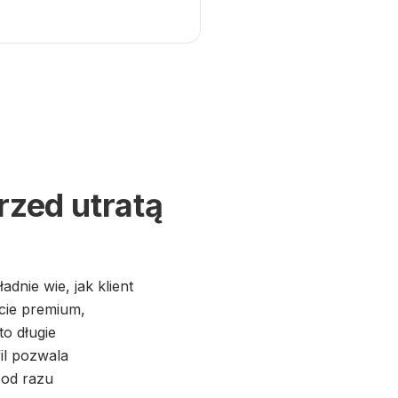
przed utratą
nie wie, jak klient
cie premium,
o długie
il pozwala
 od razu