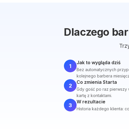
Dlaczego bar
Trz
Jak to wygląda dziś
1
Bez automatycznych przypom
kolejnego barbera miesięcz
Co zmienia Starta
2
Gdy gość po raz pierwszy w
kartę z kontaktami.
W rezultacie
3
Historia każdego klienta: co