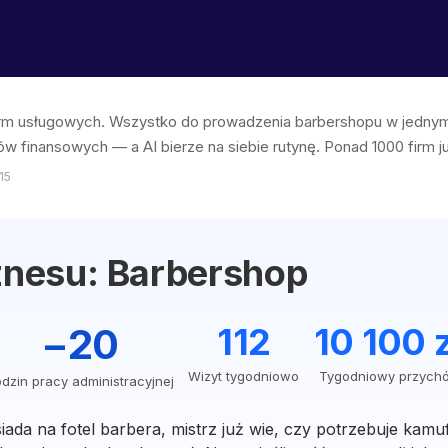
 firm usługowych. Wszystko do prowadzenia barbershopu w jedn
ów finansowych — a AI bierze na siebie rutynę. Ponad 1000 firm ju
15
iznesu: Barbershop
−20
112
10 100 z
Wizyt tygodniowo
Tygodniowy przych
dzin pracy administracyjnej
 siada na fotel barbera, mistrz już wie, czy potrzebuje kamu