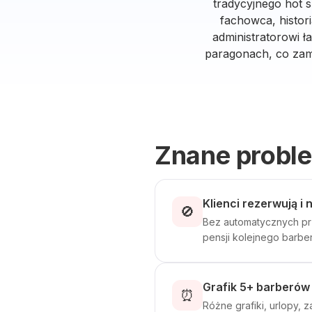
tradycyjnego hot 
fachowca, histor
administratorowi ł
paragonach, co zam
Znane probl
Klienci rezerwują i
🚫
Bez automatycznych prz
pensji kolejnego barber
Grafik 5+ barberów
⏰
Różne grafiki, urlopy, 