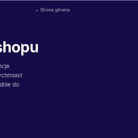
← Strona główna
rshopu
ncje
ychmiast
dnie do
→