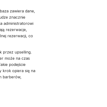
 baza zawiera dane,
łudze znacznie
a administratorowi
ają rezerwacje,
ej rezerwacji, co
 przez upselling.
ber może na czas
akie podejście
 krok opiera się na
an barberów,