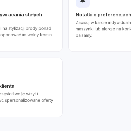
🔔
ywracania stałych
Notatki o preferencjach
Zapisuj w karcie indywidua
li na stylizacji brody ponad
maszynki lub alergie na kon
proponować im wolny termin
balsamy.
klienta
zęstotliwość wizyt i
yć spersonalizowane oferty