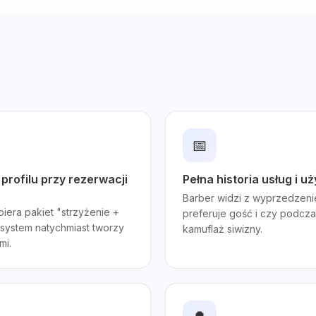
📅
rofilu przy rezerwacji
Pełna historia usług i 
Barber widzi z wyprzedzen
iera pakiet "strzyżenie +
preferuje gość i czy podczas
 system natychmiast tworzy
kamuflaż siwizny.
mi.