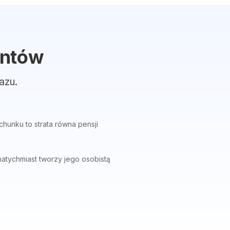
entów
azu.
hunku to strata równa pensji
natychmiast tworzy jego osobistą