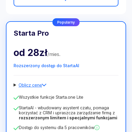
Popularny
Starta Pro
od
28zł
/
mies
.
Rozszerzony dostęp do StartaAI
Oblicz cenę
Liczba pracowników
Wszystkie funkcje Starta.one Lite
1
StartaAI - wbudowany asystent czatu, pomaga
Czas trwania licencji
korzystać z CRM i upraszcza zarządzanie firmą z
rozszerzonym limitem i specjalnymi funkcjami
12
Months
(zniżka -25%)
Opłacalny
Dostęp do systemu dla 5 pracowników
28zł
40zł
/
miesiąc