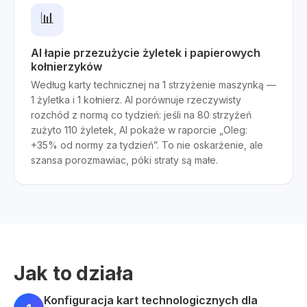
📊
AI łapie przezużycie żyletek i papierowych
kołnierzyków
Według karty technicznej na 1 strzyżenie maszynką —
1 żyletka i 1 kołnierz. AI porównuje rzeczywisty
rozchód z normą co tydzień: jeśli na 80 strzyżeń
zużyto 110 żyletek, AI pokaże w raporcie „Oleg:
+35% od normy za tydzień”. To nie oskarżenie, ale
szansa porozmawiac, póki straty są małe.
Jak to działa
Konfiguracja kart technologicznych dla