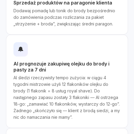
Sprzedaż produktów na paragonie klienta
Dodawaj pomadę lub tonik do brody bezpośrednio
do zamówienia podczas rozliczania za pakiet
„strzyżenie + broda”, zwiększając średni paragon.
🔔
AI prognozuje zakupiwę olejku do brody i
pasty za 7 dni
AI śledzi rzeczywisty tempo zużycia: w ciągu 4
tygodni mistrzowie użyli 12 flakoników olejku do
brody (1 flakonik = 8 usług royal shave). Do
następnego zapasu zostały 3 flakoniki — AI ostrzega
18-go: „zamawiać 10 flakoników, wystarczy do 12-go”.
Żadnego „skończyło się — klient z brodą siedzi, a my
nic do namaczania nie mamy”.