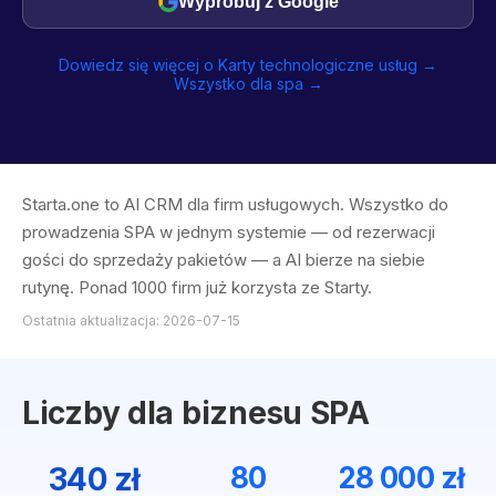
Wypróbuj z Google
Dowiedz się więcej o Karty technologiczne usług →
Wszystko dla spa →
Starta.one to AI CRM dla firm usługowych. Wszystko do
prowadzenia SPA w jednym systemie — od rezerwacji
gości do sprzedaży pakietów — a AI bierze na siebie
rutynę. Ponad 1000 firm już korzysta ze Starty.
Ostatnia aktualizacja: 2026-07-15
Liczby dla biznesu SPA
340 zł
80
28 000 zł