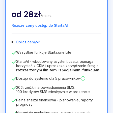
od
28zł
/
mies
.
Rozszerzony dostęp do StartaAI
Oblicz cenę
Liczba pracowników
Wszystkie funkcje Starta.one Lite
1
StartaAI - wbudowany asystent czatu, pomaga
Czas trwania licencji
korzystać z CRM i upraszcza zarządzanie firmą z
rozszerzonym limitem i specjalnymi funkcjami
12
Months
(zniżka -25%)
Opłacalny
Dostęp do systemu dla 5 pracowników
28zł
40zł
/
miesiąc
336zł
za
12
Months
20% zniżki na powiadomienia SMS.
100 kredytów SMS miesięcznie w prezencie
Pełna analiza finansowa - planowanie, raporty,
prognozy
Narzędzia marketingowe - pozyskuj nowych