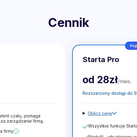
Cennik
Pop
Starta Pro
od
28zł
/
mies
.
Rozszerzony dostęp do S
Oblicz cenę
stent czatu, pomaga
za zarządzanie firmą.
Liczba pracowników
Wszystkie funkcje Starta
a firmy
1
StartaAI - wbudowany a