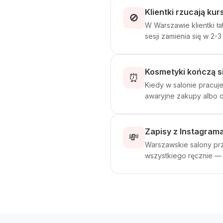
Klientki rzucają ku
🚫
W Warszawie klientki ł
sesji zamienia się w 2
Kosmetyki kończą s
⏰
Kiedy w salonie pracuje
awaryjne zakupy albo o
Zapisy z Instagrama,
💸
Warszawskie salony pr
wszystkiego ręcznie — i 