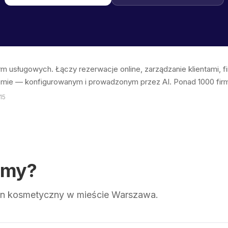
irm usługowych. Łączy rezerwacje online, zarządzanie klientami, 
emie — konfigurowanym i prowadzonym przez AI. Ponad 1000 firm 
15
emy?
on kosmetyczny w mieście Warszawa.