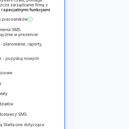
zcza zarządzanie firmą z
i specjalnymi funkcjami
Opłacalny
 5 pracowników
mienia SMS.
ięcznie w prezencie
 - planowanie, raporty,
e - pozyskuj nowych
ościowe
y
płaty
działów
 dostawcy SMS
tą Starta.one dotycząca