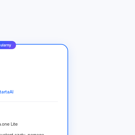
ularny
tartaAI
.one Lite
systent czatu, pomaga