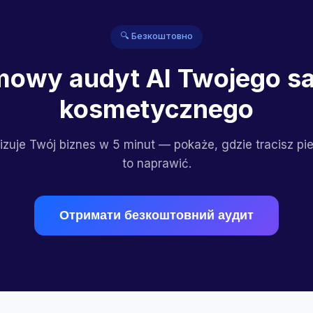
🔍 Безкоштовно
owy audyt AI Twojego s
kosmetycznego
izuje Twój biznes w 5 minut — pokaże, gdzie tracisz pie
to naprawić.
Отримати безкоштовний аудит