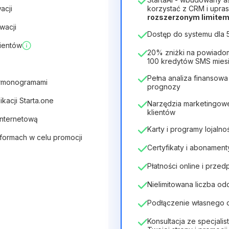
Czas trwania licencji
acji
korzystać z CRM i upras
rozszerzonym limitem 
12
Months
(zniżka -25%)
wacji
Dostęp do systemu dla
28zł
40zł
/
miesiąc
ientów
336zł
za
12
Months
20% zniżki na powiado
100 kredytów SMS mies
Pełna analiza finansowa
armonogramami
prognozy
kacji Starta.one
Narzędzia marketingow
klientów
 internetową
Karty i programy lojaln
tformach w celu promocji
Certyfikaty i abonament
Płatności online i przed
Nielimitowana liczba od
Podłączenie własnego
Konsultacja ze specjalis