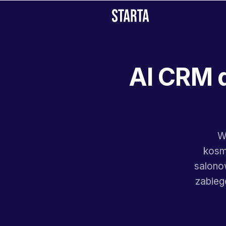
AI CRM 
W
kosm
salono
zabiegó