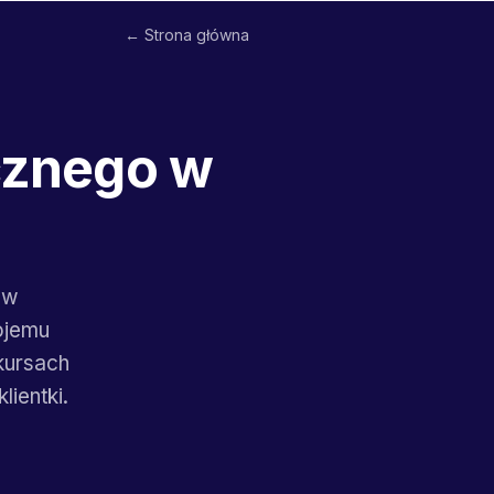
← Strona główna
cznego w
ów
ojemu
kursach
lientki.