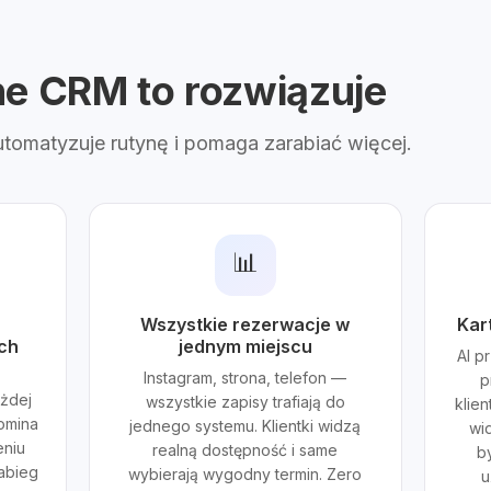
ne CRM to rozwiązuje
automatyzuje rutynę i pomaga zarabiać więcej.
📊
Wszystkie rezerwacje w
Kart
ch
jednym miejscu
AI p
Instagram, strona, telefon —
p
ażdej
wszystkie zapisy trafiają do
klie
pomina
jednego systemu. Klientki widzą
wi
eniu
realną dostępność i same
by
abieg
wybierają wygodny termin. Zero
u