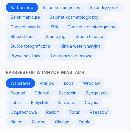
Barbershop
Salon kosmetyczny
Salon fryzjerski
Salon manicure
Gabinet kosmetologiczny
Gabinet masażu
SPA
Gabinet stomatologiczny
Studio fitness
Studio jogi
Studio tatuażu
Studio fotograficzne
Klinika weterynaryjna
Prywatna klinika
Centrum szkoleniowe
BARBERSHOP W INNYCH MIASTACH
Warszawa
Kraków
Łódź
Wrocław
Poznań
Gdańsk
Szczecin
Bydgoszcz
Lublin
Białystok
Katowice
Gdynia
Częstochowa
Radom
Toruń
Rzeszów
Kielce
Gliwice
Olsztyn
Opole