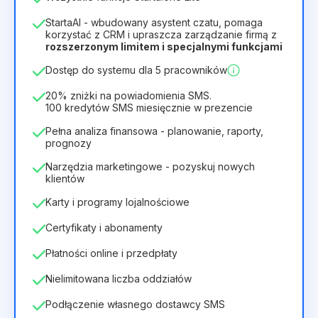
1
StartaAI - wbudowany asystent czatu, pomaga
Czas trwania licencji
korzystać z CRM i upraszcza zarządzanie firmą z
rozszerzonym limitem i specjalnymi funkcjami
12
Months
(zniżka -25%)
Opłacalny
Dostęp do systemu dla 5 pracowników
28zł
40zł
/
miesiąc
336zł
za
12
Months
20% zniżki na powiadomienia SMS.
100 kredytów SMS miesięcznie w prezencie
Pełna analiza finansowa - planowanie, raporty,
prognozy
Narzędzia marketingowe - pozyskuj nowych
klientów
Karty i programy lojalnościowe
Certyfikaty i abonamenty
Płatności online i przedpłaty
Nielimitowana liczba oddziałów
Podłączenie własnego dostawcy SMS