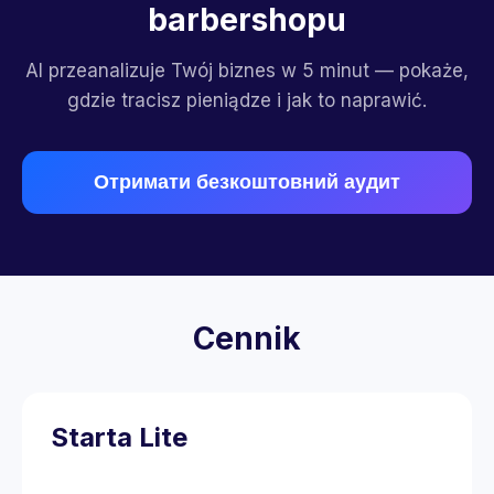
barbershopu
AI przeanalizuje Twój biznes w 5 minut — pokaże,
gdzie tracisz pieniądze i jak to naprawić.
Отримати безкоштовний аудит
Cennik
Starta Lite