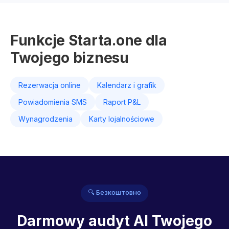
Funkcje Starta.one dla
Twojego biznesu
Rezerwacja online
Kalendarz i grafik
Powiadomienia SMS
Raport P&L
Wynagrodzenia
Karty lojalnościowe
🔍 Безкоштовно
Darmowy audyt AI Twojego