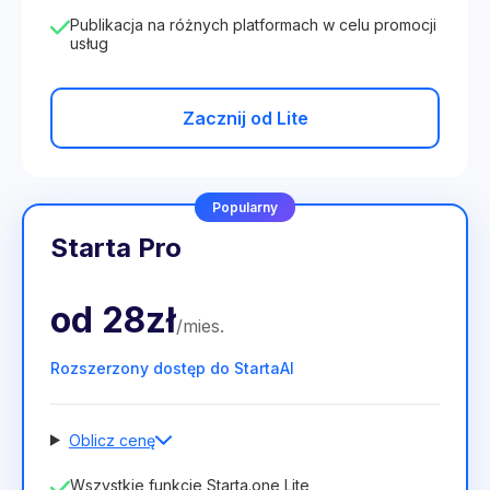
Publikacja na różnych platformach w celu promocji
usług
Zacznij od Lite
Popularny
Starta Pro
od
28zł
/
mies
.
Rozszerzony dostęp do StartaAI
Oblicz cenę
Liczba pracowników
Wszystkie funkcje Starta.one Lite