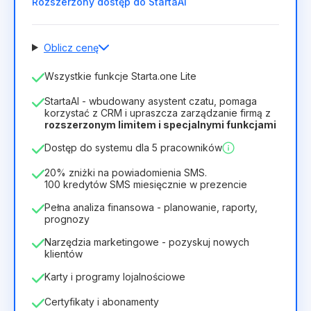
Rozszerzony dostęp do StartaAI
Oblicz cenę
Liczba pracowników
Wszystkie funkcje Starta.one Lite
1
StartaAI - wbudowany asystent czatu, pomaga
Czas trwania licencji
korzystać z CRM i upraszcza zarządzanie firmą z
rozszerzonym limitem i specjalnymi funkcjami
12
Months
(zniżka -25%)
Opłacalny
Dostęp do systemu dla 5 pracowników
28zł
40zł
/
miesiąc
336zł
za
12
Months
20% zniżki na powiadomienia SMS.
100 kredytów SMS miesięcznie w prezencie
Pełna analiza finansowa - planowanie, raporty,
prognozy
Narzędzia marketingowe - pozyskuj nowych
klientów
Karty i programy lojalnościowe
Certyfikaty i abonamenty