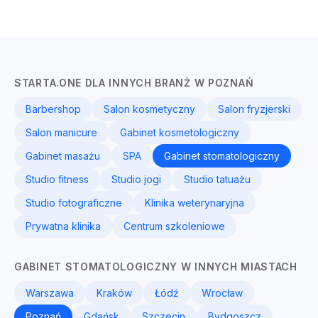
STARTA.ONE DLA INNYCH BRANŻ W POZNAŃ
Barbershop
Salon kosmetyczny
Salon fryzjerski
Salon manicure
Gabinet kosmetologiczny
Gabinet masażu
SPA
Gabinet stomatologiczny
Studio fitness
Studio jogi
Studio tatuażu
Studio fotograficzne
Klinika weterynaryjna
Prywatna klinika
Centrum szkoleniowe
GABINET STOMATOLOGICZNY W INNYCH MIASTACH
Warszawa
Kraków
Łódź
Wrocław
Poznań
Gdańsk
Szczecin
Bydgoszcz