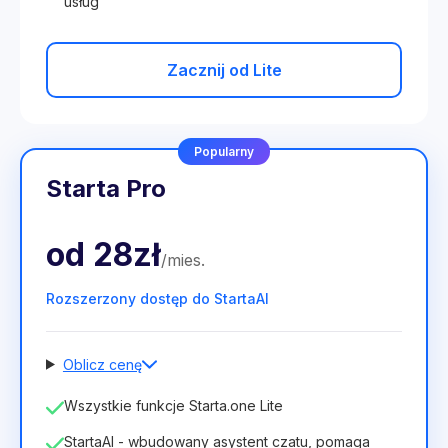
usług
Zacznij od Lite
Popularny
Starta Pro
od
28zł
/
mies
.
Rozszerzony dostęp do StartaAI
Oblicz cenę
Liczba pracowników
Wszystkie funkcje Starta.one Lite
1
StartaAI - wbudowany asystent czatu, pomaga