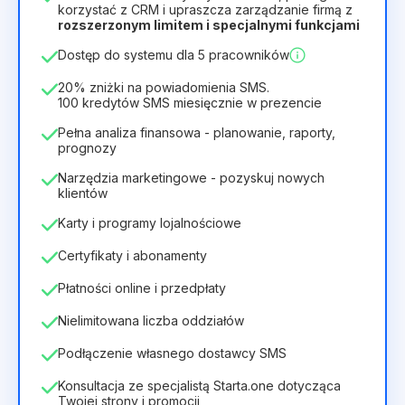
Czas trwania licencji
korzystać z CRM i upraszcza zarządzanie firmą z
rozszerzonym limitem i specjalnymi funkcjami
12
Months
(zniżka -25%)
Opłacalny
Dostęp do systemu dla 5 pracowników
28zł
40zł
/
miesiąc
336zł
za
12
Months
20% zniżki na powiadomienia SMS.
100 kredytów SMS miesięcznie w prezencie
Pełna analiza finansowa - planowanie, raporty,
prognozy
Narzędzia marketingowe - pozyskuj nowych
klientów
Karty i programy lojalnościowe
Certyfikaty i abonamenty
Płatności online i przedpłaty
Nielimitowana liczba oddziałów
Podłączenie własnego dostawcy SMS
Konsultacja ze specjalistą Starta.one dotycząca
Twojej strony i promocji