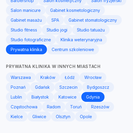
Barbershop
Salon kosmetyczny
Salon fryzjerski
Salon manicure
Gabinet kosmetologiczny
Gabinet masażu
SPA
Gabinet stomatologiczny
Studio fitness
Studio jogi
Studio tatuażu
Studio fotograficzne
Klinika weterynaryjna
Prywatna klinika
Centrum szkoleniowe
PRYWATNA KLINIKA W INNYCH MIASTACH
Warszawa
Kraków
Łódź
Wrocław
Poznań
Gdańsk
Szczecin
Bydgoszcz
Lublin
Białystok
Katowice
Gdynia
Częstochowa
Radom
Toruń
Rzeszów
Kielce
Gliwice
Olsztyn
Opole