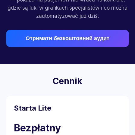
gdzie są luki w grafikach specjalistów i co można
zautomatyzować już dziś.
Отримати безкоштовний аудит
Cennik
Starta Lite
Bezpłatny