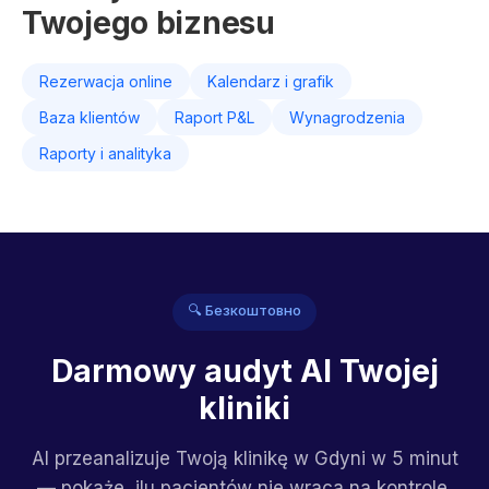
Twojego biznesu
Rezerwacja online
Kalendarz i grafik
Baza klientów
Raport P&L
Wynagrodzenia
Raporty i analityka
🔍 Безкоштовно
Darmowy audyt AI Twojej
kliniki
AI przeanalizuje Twoją klinikę w Gdyni w 5 minut
— pokaże, ilu pacjentów nie wraca na kontrole,