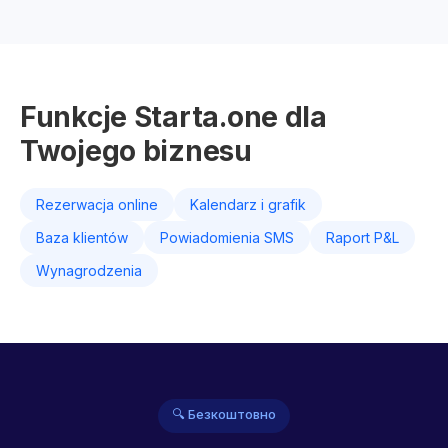
Funkcje Starta.one dla
Twojego biznesu
Rezerwacja online
Kalendarz i grafik
Baza klientów
Powiadomienia SMS
Raport P&L
Wynagrodzenia
🔍 Безкоштовно