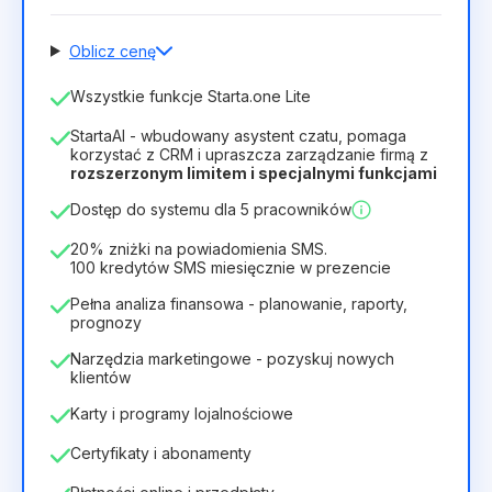
Oblicz cenę
Liczba pracowników
Wszystkie funkcje Starta.one Lite
1
StartaAI - wbudowany asystent czatu, pomaga
Czas trwania licencji
korzystać z CRM i upraszcza zarządzanie firmą z
rozszerzonym limitem i specjalnymi funkcjami
12
Months
(zniżka -25%)
Opłacalny
Dostęp do systemu dla 5 pracowników
28zł
40zł
/
miesiąc
336zł
za
12
Months
20% zniżki na powiadomienia SMS.
100 kredytów SMS miesięcznie w prezencie
Pełna analiza finansowa - planowanie, raporty,
prognozy
Narzędzia marketingowe - pozyskuj nowych
klientów
Karty i programy lojalnościowe
Certyfikaty i abonamenty