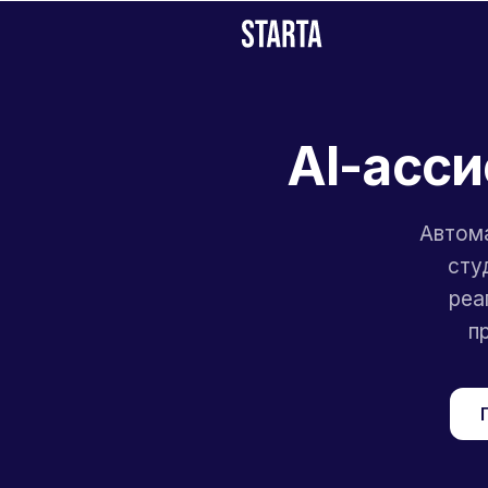
AI-асси
Автома
сту
реа
п