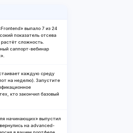
«Frontend» выпало 7 из 24
сокий показатель отсева
 растёт сложность.
ный саппорт-вебинар
».
ростаивает каждую среду
от на неделю). Запустите
тификационное
тех, кто закончил базовый
 для начинающих» выпустил
 вернулись на advanced-
ерсия в вашем портфеле.