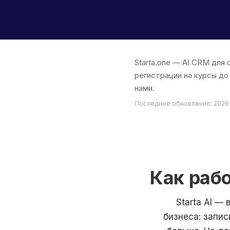
Starta.one — AI CRM для
регистрации на курсы до
нами.
Последнее обновление: 2026
Как рабо
Starta AI —
бизнеса: запис