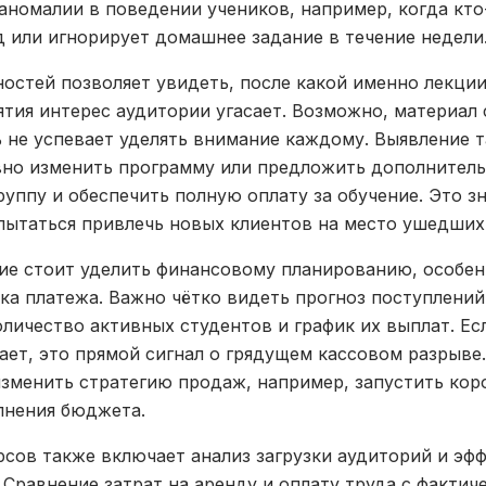
аномалии в поведении учеников, например, когда кто
д или игнорирует домашнее задание в течение недели
остей позволяет увидеть, после какой именно лекции
ятия интерес аудитории угасает. Возможно, материа
 не успевает уделять внимание каждому. Выявление т
вно изменить программу или предложить дополнитель
руппу и обеспечить полную оплату за обучение. Это з
пытаться привлечь новых клиентов на место ушедших
ие стоит уделить финансовому планированию, особен
ка платежа. Важно чётко видеть прогноз поступлени
оличество активных студентов и график их выплат. Е
ет, это прямой сигнал о грядущем кассовом разрыве
изменить стратегию продаж, например, запустить кор
лнения бюджета.
сов также включает анализ загрузки аудиторий и эф
 Сравнение затрат на аренду и оплату труда с факти