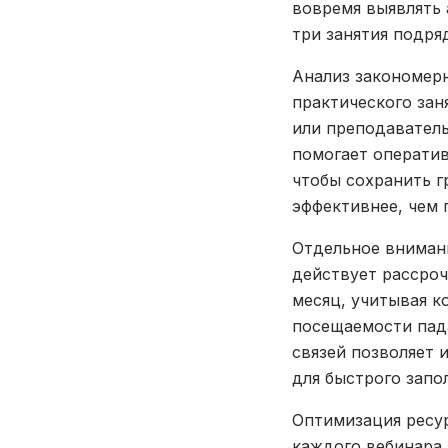
вовремя выявлять 
три занятия подря
Анализ закономерн
практического зан
или преподаватель
помогает операти
чтобы сохранить г
эффективнее, чем 
Отдельное вниман
действует рассроч
месяц, учитывая к
посещаемости пада
связей позволяет 
для быстрого запо
Оптимизация ресур
каждого вебинара.