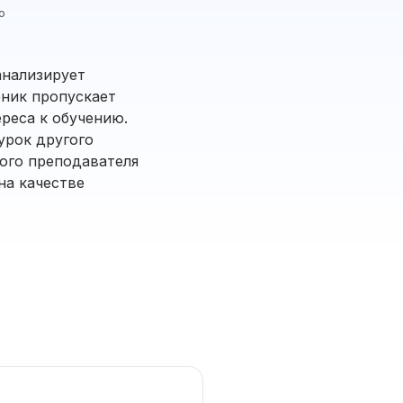
ю
анализирует
еник пропускает
ереса к обучению.
урок другого
ого преподавателя
на качестве