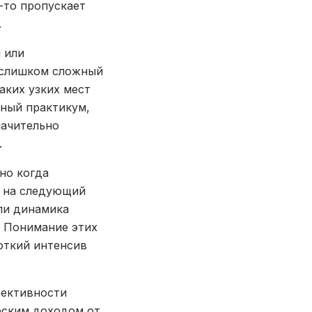
-то пропускает
.
 или
л слишком сложный
аких узких мест
ный практикум,
начительно
.
но когда
й на следующий
сли динамика
. Понимание этих
откий интенсив
фективности
ческим доходом от