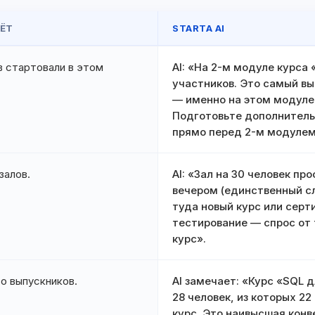
ЁТ
STARTA AI
в стартовали в этом
AI: «На 2-м модуле курса 
участников. Это самый вы
— именно на этом модуле
Подготовьте дополнитель
прямо перед 2-м модулем
залов.
AI: «Зал на 30 человек п
вечером (единственный сл
туда новый курс или сер
тестирование — спрос от 
курс».
о выпускников.
AI замечает: «Курс «SQL
28 человек, из которых 22
курс. Это наивысшая конв