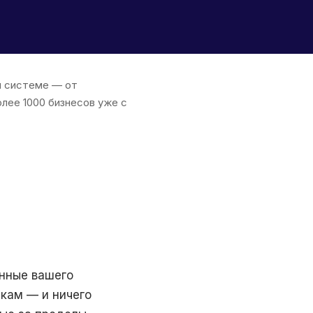
ой системе — от
олее 1000 бизнесов уже с
анные вашего
икам — и ничего