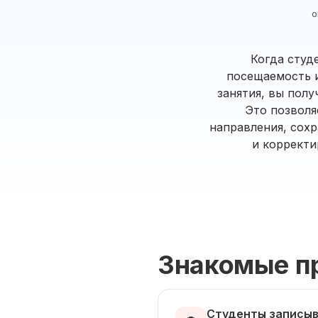
о
Когда студ
посещаемость и
занятия, вы полу
Это позволя
направления, сох
и корректи
Знакомые п
Студенты записыв