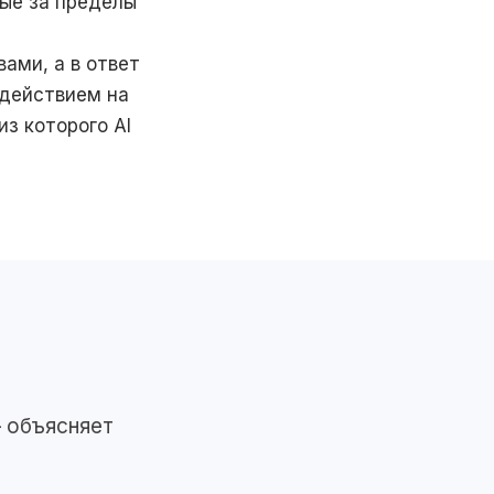
ные за пределы
ами, а в ответ
 действием на
з которого AI
 объясняет