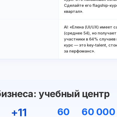
Сделайте его flagship-кур
квартал».
AI: «Елена (UI/UX) имеет 
(среднее 54), но получае
участники в 64% случаев
курс — это key-talent, ст
за перфоманс».
изнеса: учебный центр
+11
60
60 000