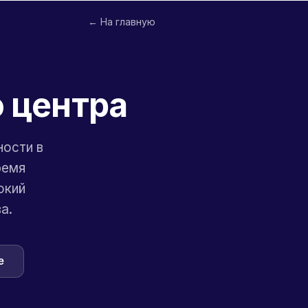
← На главную
о центра
ности в
ремя
окий
а.
e