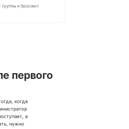
т группы и бросают
ле первого
огда, когда
министратор
оступает, а
ать, нужно