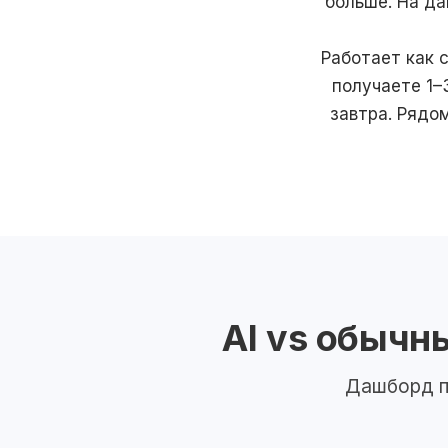
больше. На да
Работает как 
получаете 1–
завтра. Рядо
AI vs обычн
Дашборд п