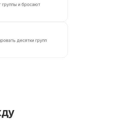
т группы и бросают
ировать десятки групп
жду