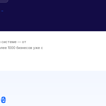
а →
ой системе — от
олее 1000 бизнесов уже с
 ₴