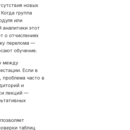
тсутствия новых
 Когда группа
одуля или
й аналитики этот
т о отчислениях
чку перелома —
осают обучение.
ю между
естации. Если в
 проблема часто в
удиторий и
си лекций —
льтативных
 позволяет
роверки таблиц