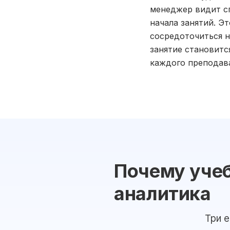
менеджер видит сп
начала занятий. Э
сосредоточиться н
занятие становитс
каждого преподава
Почему учеб
аналитика
Три 