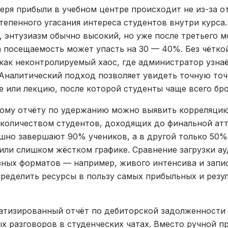
еря прибыли в учебном центре происходит не из-за о
степенного угасания интереса студентов внутри курса.
, энтузиазм обычно высокий, но уже после третьего м
 посещаемость может упасть на 30 — 40%. Без чётко
как неконтролируемый хаос, где администратор узнаё
 Аналитический подход позволяет увидеть точную то
е или лекцию, после которой студенты чаще всего бр
ному отчёту по удержанию можно выявить корреляци
количеством студентов, доходящих до финальной атт
шно завершают 90% учеников, а в другой только 50%,
или слишком жёстком графике. Сравнение загрузки а
зных форматов — например, живого интенсива и запи
ределить ресурсы в пользу самых прибыльных и резу
атизированный отчёт по дебиторской задолженности
х разговоров в студенческих чатах. Вместо ручной п