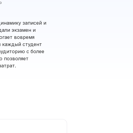
ю
динамику записей и
дали экзамен и
могает вовремя
ы каждый студент
аудиторию с более
о позволяет
атрат.