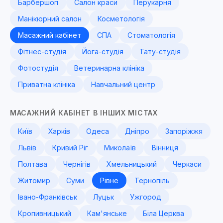
Барбершоп
Салон краси
Перукарня
Манікюрний салон
Косметологія
Масажний кабінет
СПА
Стоматологія
Фітнес-студія
Йога-студія
Тату-студія
Фотостудія
Ветеринарна клініка
Приватна клініка
Навчальний центр
МАСАЖНИЙ КАБІНЕТ В ІНШИХ МІСТАХ
Київ
Харків
Одеса
Дніпро
Запоріжжя
Львів
Кривий Ріг
Миколаїв
Вінниця
Полтава
Чернігів
Хмельницький
Черкаси
Житомир
Суми
Рівне
Тернопіль
Івано-Франківськ
Луцьк
Ужгород
Кропивницький
Кам'янське
Біла Церква