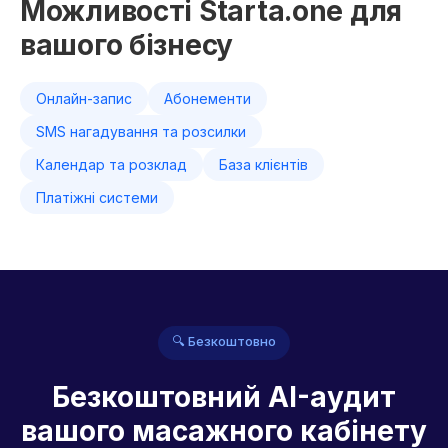
Можливості Starta.one для
вашого бізнесу
Онлайн-запис
Абонементи
SMS нагадування та розсилки
Календар та розклад
База клієнтів
Платіжні системи
🔍 Безкоштовно
Безкоштовний AI-аудит
вашого масажного кабінету