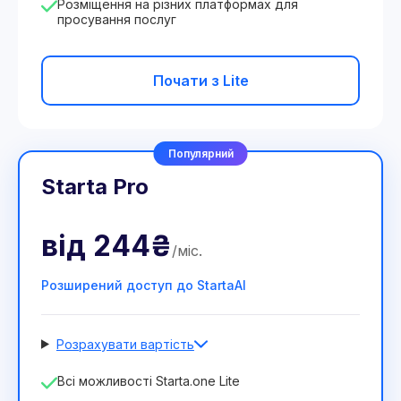
Розміщення на різних платформах для
просування послуг
Почати з Lite
Популярний
Starta Pro
від
244₴
/
міс
.
Розширений доступ до StartaAI
Розрахувати вартість
Кількість співробітників
Всі можливості Starta.one Lite
1