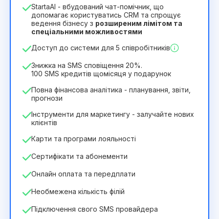
StartaAI - вбудований чат-помічник, що
Тривалість ліцензії
допомагає користуватись CRM та спрощує
ведення бізнесу з
розширеним лімітом та
12
Months
(знижка -25%)
Вигідний
спеціальними можливостями
244₴
349₴
/
місяць
Доступ до системи для 5 співробітників
2932₴
за
12
Months
Знижка на SMS сповіщення 20%.
100 SMS кредитів щомісяця у подарунок
Повна фінансова аналітика - планування, звіти,
прогнози
Інструменти для маркетингу - залучайте нових
клієнтів
Карти та програми лояльності
Сертифікати та абонементи
Онлайн оплата та передплати
Необмежена кількість філій
Підключення свого SMS провайдера