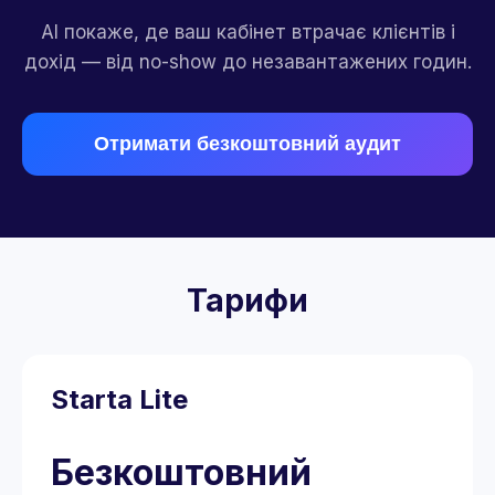
AI покаже, де ваш кабінет втрачає клієнтів і
дохід — від no-show до незавантажених годин.
Отримати безкоштовний аудит
Тарифи
Starta Lite
Безкоштовний