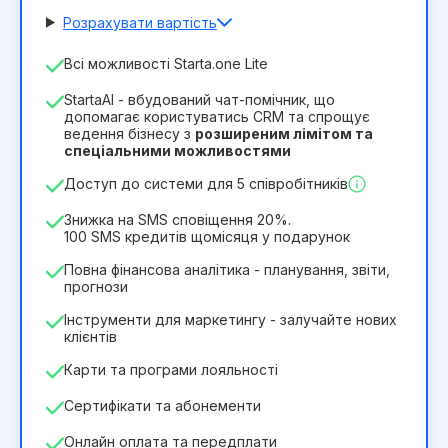
Розрахувати вартість
Кількість співробітників
Всі можливості Starta.one Lite
1
StartaAI - вбудований чат-помічник, що
Тривалість ліцензії
допомагає користуватись CRM та спрощує
ведення бізнесу з
розширеним лімітом та
12
Months
(знижка -25%)
Вигідний
спеціальними можливостями
244₴
349₴
/
місяць
Доступ до системи для 5 співробітників
2932₴
за
12
Months
Знижка на SMS сповіщення 20%.
100 SMS кредитів щомісяця у подарунок
Повна фінансова аналітика - планування, звіти,
прогнози
Інструменти для маркетингу - залучайте нових
клієнтів
Карти та програми лояльності
Сертифікати та абонементи
Онлайн оплата та передплати