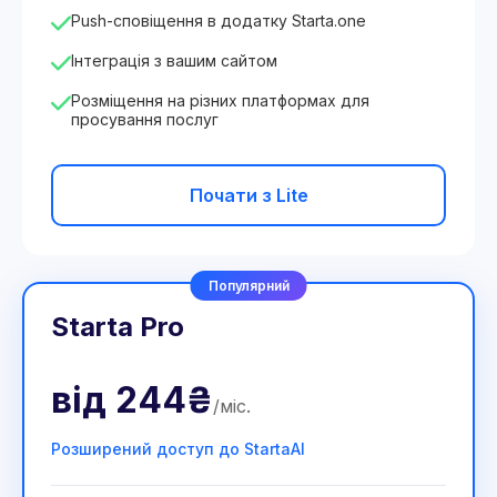
Push-сповіщення в додатку Starta.one
Інтеграція з вашим сайтом
Розміщення на різних платформах для
просування послуг
Почати з Lite
Популярний
Starta Pro
від
244₴
/
міс
.
Розширений доступ до StartaAI