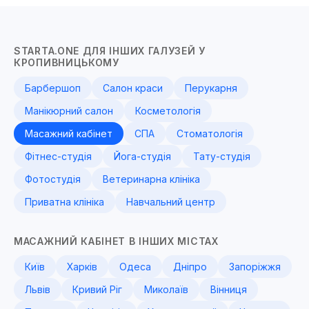
STARTA.ONE ДЛЯ ІНШИХ ГАЛУЗЕЙ У
КРОПИВНИЦЬКОМУ
Барбершоп
Салон краси
Перукарня
Манікюрний салон
Косметологія
Масажний кабінет
СПА
Стоматологія
Фітнес-студія
Йога-студія
Тату-студія
Фотостудія
Ветеринарна клініка
Приватна клініка
Навчальний центр
МАСАЖНИЙ КАБІНЕТ В ІНШИХ МІСТАХ
Київ
Харків
Одеса
Дніпро
Запоріжжя
Львів
Кривий Ріг
Миколаїв
Вінниця