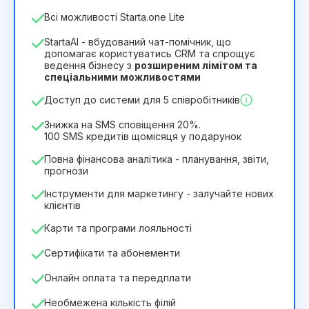
Кількість співробітників
Всі можливості Starta.one Lite
1
StartaAI - вбудований чат-помічник, що
Тривалість ліцензії
допомагає користуватись CRM та спрощує
ведення бізнесу з
розширеним лімітом та
12
Months
(знижка -25%)
Вигідний
спеціальними можливостями
244₴
349₴
/
місяць
Доступ до системи для 5 співробітників
2932₴
за
12
Months
Знижка на SMS сповіщення 20%.
100 SMS кредитів щомісяця у подарунок
Повна фінансова аналітика - планування, звіти,
прогнози
Інструменти для маркетингу - залучайте нових
клієнтів
Карти та програми лояльності
Сертифікати та абонементи
Онлайн оплата та передплати
Необмежена кількість філій