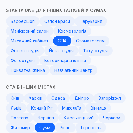
STARTA.ONE ДЛЯ ІНШИХ ГАЛУЗЕЙ У СУМАХ
Барбершоп
Салон краси
Перукарня
Манікюрний салон
Косметологія
Масажний кабінет
СПА
Стоматологія
Фітнес-студія
Йога-студія
Тату-студія
Фотостудія
Ветеринарна клініка
Приватна клініка
Навчальний центр
СПА В ІНШИХ МІСТАХ
Київ
Харків
Одеса
Дніпро
Запоріжжя
Львів
Кривий Ріг
Миколаїв
Вінниця
Полтава
Чернігів
Хмельницький
Черкаси
Житомир
Суми
Рівне
Тернопіль