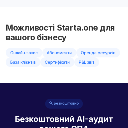
Можливості Starta.one для
вашого бізнесу
Онлайн-запис
Абонементи
Оренда ресурсів
База клієнтів
Сертифікати
P&L звіт
🔍 Безкоштовно
Безкоштовний AI-аудит