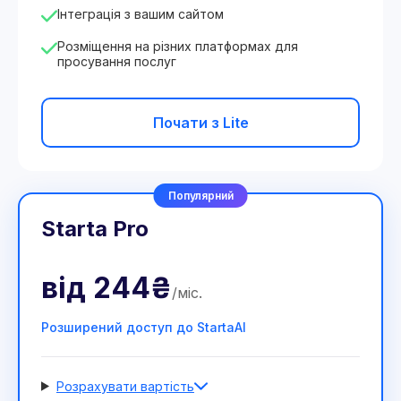
Інтеграція з вашим сайтом
Розміщення на різних платформах для
просування послуг
Почати з Lite
Популярний
Starta Pro
від
244₴
/
міс
.
Розширений доступ до StartaAI
Розрахувати вартість