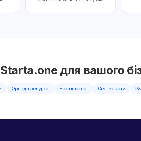
Starta.one для вашого бі
и
Оренда ресурсів
База клієнтів
Сертифікати
P&