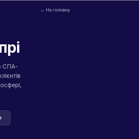
← На головну
прі
о СПА-
лієнтів
осфері,
e