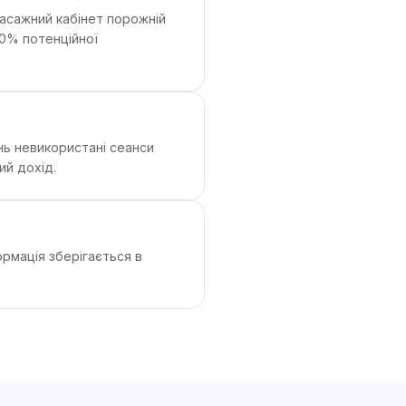
асажний кабінет порожній
70% потенційної
ань невикористані сеанси
ий дохід.
ормація зберігається в