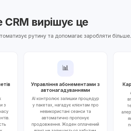
ne CRM вирішує це
автоматизує рутину та допомагає заробляти більше
📊
етів
Управління абонементами з
Кар
автонагадуваннями
ж
AI контролює залишки процедур
в
и з
у пакетах, нагадує клієнтам про
т
 часу
невикористані сеанси та
алер
нтів.
автоматично пропонує
я
сть
продовження. Жоден оплачений
п
к.
візит не залишається забутим.