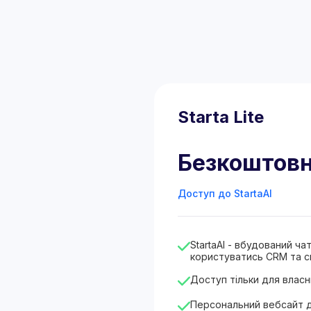
Starta Lite
Безкоштов
Доступ до StartaAI
StartaAI - вбудований ч
користуватись CRM та с
Доступ тільки для власн
Персональний вебсайт 