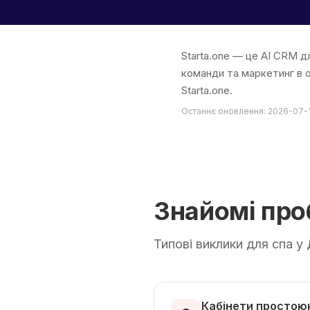
Starta.one — це AI CRM д
команди та маркетинг в о
Starta.one.
Останнє оновлення: 2026-07-
Знайомі пр
Типові виклики для спа у 
Кабінети простою