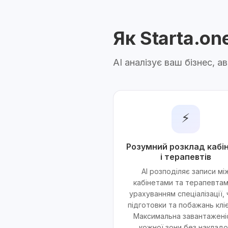
Як Starta.o
AI аналізує ваш бізнес, 
⚡
Розумний розклад кабін
і терапевтів
AI розподіляє записи мі
кабінетами та терапевтам
урахуванням спеціалізації,
підготовки та побажань кліє
Максимальна завантажені
кожної зони без накладо