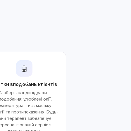
.
🤖
тки вподобань клієнтів
AI зберігає індивідуальні
подобання: улюблені олії,
емпература, тиск масажу,
гії та протипоказання. Будь-
кий терапевт забезпечує
ерсоналізований сервіс з