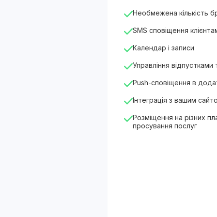
Необмежена кількість 
SMS сповіщення клієнта
Календар і записи
Управління відпустками
Push-сповіщення в додат
Інтеграція з вашим сайт
Розміщення на різних п
просування послуг