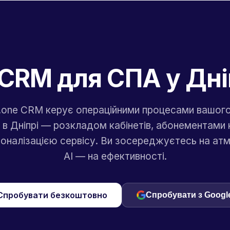
 CRM для СПА у Дні
a.one CRM керує операційними процесами вашог
 в Дніпрі — розкладом кабінетів, абонементами к
соналізацією сервісу. Ви зосереджуєтесь на атм
AI — на ефективності.
Спробувати безкоштовно
Спробувати з Googl