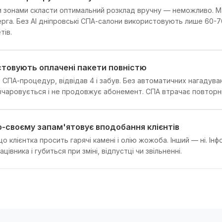
ми зонами скласти оптимальний розклад вручну — неможливо. М
черга. Без AI дніпровські СПА-салони використовують лише 60-
тів.
стовують оплачені пакети повністю
 8 СПА-процедур, відвідав 4 і забув. Без автоматичних нагадув
зчаровується і не продовжує абонемент. СПА втрачає повторн
-своєму запам'ятовує вподобання клієнтів
о клієнтка просить гарячі камені і олію жожоба. Інший — ні. Інф
цівника і губиться при зміні, відпустці чи звільненні.