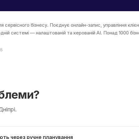
ля сервісного бізнесу. Поєднує онлайн-запис, управління кліє
дній системі — налаштованій та керованій AI. Понад 1000 бі
15
облеми?
Дніпрі.
ють через ручне планування