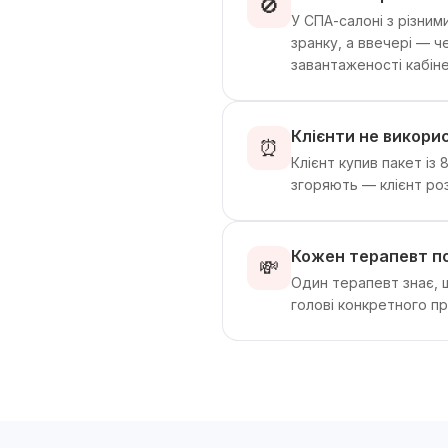
🚫
У СПА-салоні з різни
зранку, а ввечері — 
завантаженості кабіне
Клієнти не викори
⏰
Клієнт купив пакет із
згоряють — клієнт ро
Кожен терапевт по
💸
Один терапевт знає, щ
голові конкретного пра