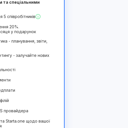
м та спеціальними
Вигідний
 5 співробітників
ення 20%.
ісяця у подарунок
ика - планування, звіти,
тингу - залучайте нових
яльності
менти
едплати
філій
MS провайдера
ста Starta.one щодо вашої
я