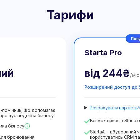
Тарифи
Попу
Starta Pro
ний
від
244₴
/
міс
Розширений доступ до S
Розрахувати вартість
ат-помічник, що допомагає
прощує ведення бізнесу.
Кількість співробітників
Всі можливості Starta.o
ика бізнесу
1
StartaAI - вбудований
Тривалість ліцензії
для бронювання
користуватись CRM та