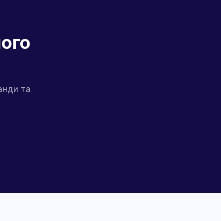
шого
анди та