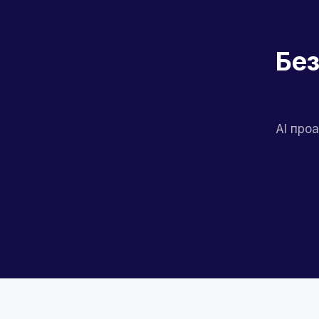
Без
AI про