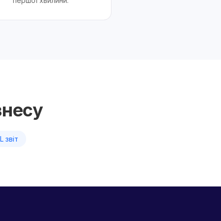
першої хвилини.
знесу
L звіт