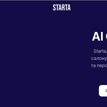
AI
Start
салону
та пер