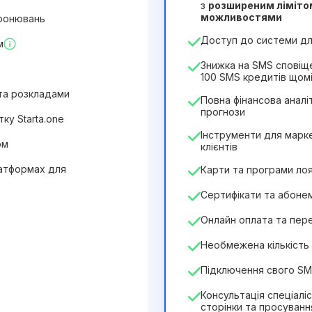
з
розширеним ліміто
12
Months
(знижка -25%)
можливостями
бронювань
244₴
349₴
/
місяць
Доступ до системи для
м
2932₴
за
12
Months
Знижка на SMS сповіщ
100 SMS кредитів щом
 та розкладами
Повна фінансова аналіт
прогнози
ку Starta.one
Інструменти для марке
ом
клієнтів
латформах для
Карти та програми ло
Сертифікати та абоне
Онлайн оплата та пер
Необмежена кількість 
Підключення свого S
Консультація спеціалі
сторінки та просуванн