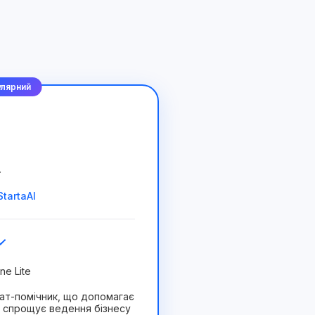
лярний
.
tartaAI
ne Lite
 чат-помічник, що допомагає
 спрощує ведення бізнесу