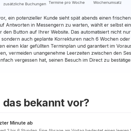
Termine pro Woche
Wochenumsatz
zusätzliche Buchungen
vor, ein potenzieller Kunde sieht spät abends einen frische
auf Antworten in Messengern zu warten, wählt er selbst e
 den Button auf Ihrer Website. Das automatisiert nicht nu
 sondern auch geplante Korrekturen nach 6 Wochen oder 
ten einen klar gefüllten Terminplan und garantiert im Vorau
ien, vermeiden unangenehme Leerzeiten zwischen den Se
infach vergessen hat, seinen Besuch im Direct zu bestätige
 das bekannt vor?
zter Minute ab
ert 2 bis 6 Stunden. Eine Absage am Vortag bedeutet einen leeren S