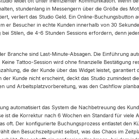
tudio leidet oft unter ineffizienter Kommunikation. Wenn der
alten, stundenlang in Messengern über die Größe des Moti
iert, verliert das Studio Geld. Ein Online-Buchungsbutton a
em er Besucher in echte Kunden innerhalb von 30 Sekunde
g bei Stilen, die 4-6 Stunden Sessions erfordern, denn jeder
er Branche sind Last-Minute-Absagen. Die Einführung au
: Keine Tattoo-Session wird ohne finanzielle Bestätigung res
zahlung, die der Kunde über das Widget leistet, garantiert di
 der Kunde nicht erscheint, deckt das Studio zumindest die
en und Arbeitsplatzvorbereitung, was den Cashflow planbar
ung automatisiert das System die Nachbetreuung des Kun
eise ist die Korrektur nach 6 Wochen ein Standard für viele 
s oft. Der konfigurierte Buchungsprozess entlastet den Kü
wählt den Besuchszeitpunkt selbst, was das Chaos im Zeitpl