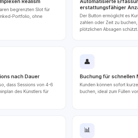
omplexen Realism
Automatisierte Erfassu
erstattungsfähiger An
ren begrenzten Slot für
Der Button ermöglicht es Ku
 Inked-Portfolio, ohne
zahlen oder Zeit zu buchen,
plötzlichen Absagen schützt.
👤
ions nach Dauer
Buchung für schnellen 
so, dass Sessions von 4-6
Kunden können sofort kurze
nplan des Künstlers für
buchen, ideal zum Füllen vo
📊