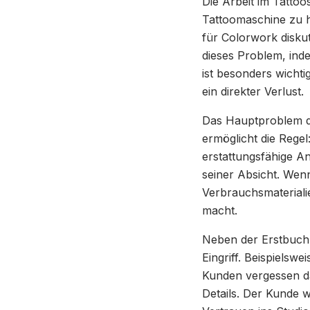
Die Arbeit im Tattoos
Tattoomaschine zu h
für Colorwork diskut
dieses Problem, ind
ist besonders wichti
ein direkter Verlust.
Das Hauptproblem d
ermöglicht die Regel
erstattungsfähige An
seiner Absicht. Wenn
Verbrauchsmateriali
macht.
Neben der Erstbuch
Eingriff. Beispielsw
Kunden vergessen da
Details. Der Kunde 