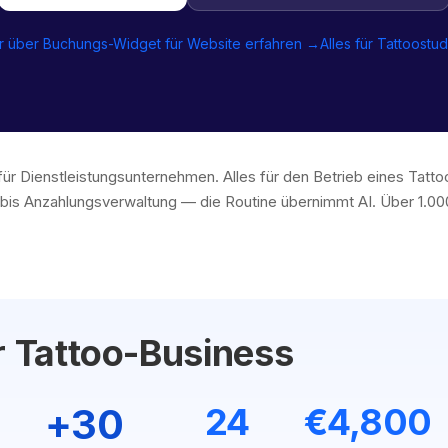
 über Buchungs-Widget für Website erfahren →
Alles für Tattoostu
für Dienstleistungsunternehmen. Alles für den Betrieb eines Tatt
is Anzahlungsverwaltung — die Routine übernimmt AI. Über 1.0
r Tattoo-Business
+30
24
€4,800