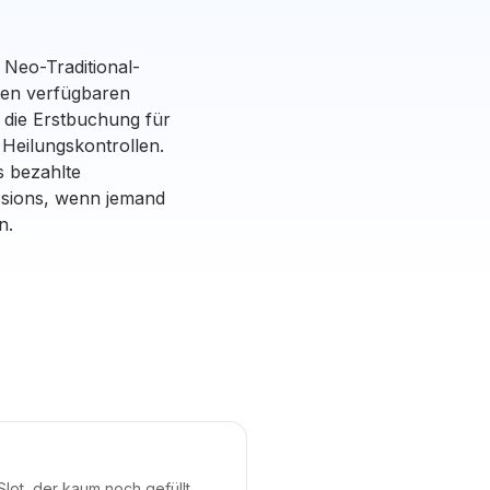
n Neo-Traditional-
inen verfügbaren
r die Erstbuchung für
Heilungskontrollen.
s bezahlte
ssions, wenn jemand
n.
lot, der kaum noch gefüllt