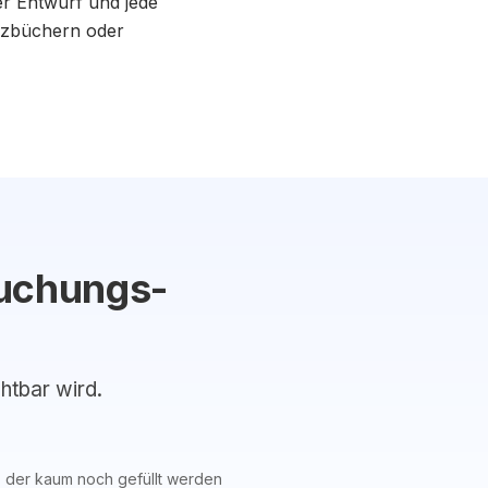
er Entwurf und jede
tizbüchern oder
Buchungs-
chtbar wird.
, der kaum noch gefüllt werden