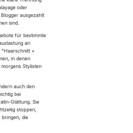
alayage oder
 Blogger ausgezahlt
en sind.
gebote für bestimmte
lauslastung an
t "Haarschnitt +
nen, in denen
 morgens Stylisten
ondern auch den
chtig bei
tin-Glättung. Sie
tzeitig stoppen,
 bringen, die