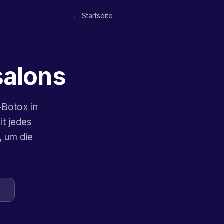
← Startseite
salons
-Botox in
it jedes
 um die
n