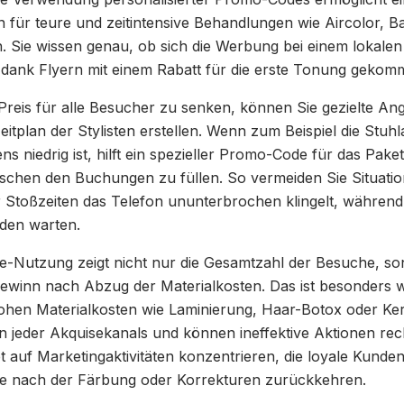
 für teure und zeitintensive Behandlungen wie Aircolor, B
 Sie wissen genau, ob sich die Werbung bei einem lokalen
dank Flyern mit einem Rabatt für die erste Tonung gekomm
 Preis für alle Besucher zu senken, können Sie gezielte An
 Zeitplan der Stylisten erstellen. Wenn zum Beispiel die Stuh
niedrig ist, hilft ein spezieller Promo-Code für das Pake
ischen den Buchungen zu füllen. So vermeiden Sie Situatio
Stoßzeiten das Telefon ununterbrochen klingelt, während
den warten.
e-Nutzung zeigt nicht nur die Gesamtzahl der Besuche, s
gewinn nach Abzug der Materialkosten. Das ist besonders wi
hen Materialkosten wie Laminierung, Haar-Botox oder Kera
n jeder Akquisekanals und können ineffektive Aktionen rech
 auf Marketingaktivitäten konzentrieren, die loyale Kunden
ge nach der Färbung oder Korrekturen zurückkehren.