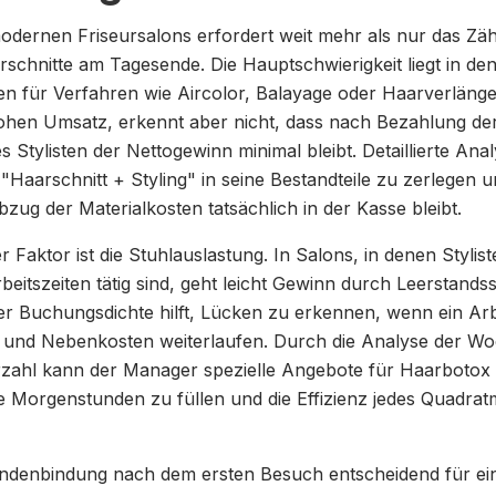
odernen Friseursalons erfordert weit mehr als nur das Zäh
schnitte am Tagesende. Die Hauptschwierigkeit liegt in de
en für Verfahren wie Aircolor, Balayage oder Haarverlänge
ohen Umsatz, erkennt aber nicht, dass nach Bezahlung de
s Stylisten der Nettogewinn minimal bleibt. Detaillierte Ana
"Haarschnitt + Styling" in seine Bestandteile zu zerlegen 
bzug der Materialkosten tatsächlich in der Kasse bleibt.
er Faktor ist die Stuhlauslastung. In Salons, in denen Stylist
beitszeiten tätig sind, geht leicht Gewinn durch Leerstands
 Buchungsdichte hilft, Lücken zu erkennen, wenn ein Arb
e und Nebenkosten weiterlaufen. Durch die Analyse der Wo
zahl kann der Manager spezielle Angebote für Haarbotox
e Morgenstunden zu füllen und die Effizienz jedes Quadrat
Kundenbindung nach dem ersten Besuch entscheidend für ein