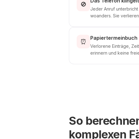
Das Telefon klinge
🚫
Jeder Anruf unterbricht 
woanders. Sie verliere
Papiertermeinbuch 
⏰
Verlorene Einträge, Ze
erinnern und keine frei
So berechnen
komplexen Fä