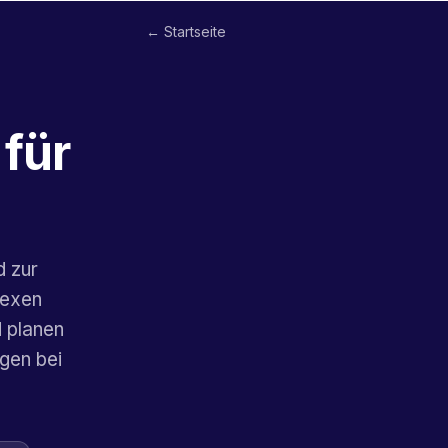
← Startseite
für
d zur
lexen
d planen
ngen bei