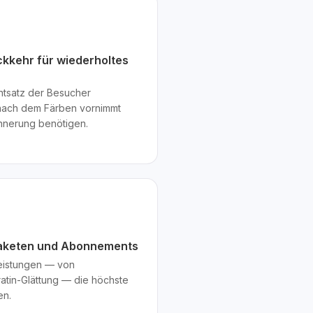
ckkehr für wiederholtes
ntsatz der Besucher
nach dem Färben vornimmt
nnerung benötigen.
epaketen und Abonnements
leistungen — von
ratin-Glättung — die höchste
en.