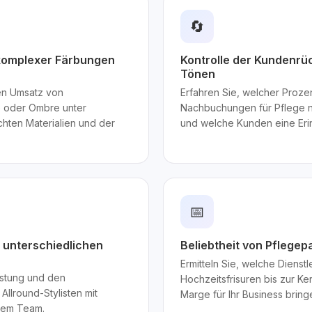
🔄
 komplexer Färbungen
Kontrolle der Kundenrü
Tönen
hen Umsatz von
Erfahren Sie, welcher Proze
e oder Ombre unter
Nachbuchungen für Pflege 
hten Materialien und der
und welche Kunden eine Eri
📅
t unterschiedlichen
Beliebtheit von Pfleg
Ermitteln Sie, welche Dienst
astung und den
Hochzeitsfrisuren bis zur Ke
Allround-Stylisten mit
Marge für Ihr Business bring
hrem Team.