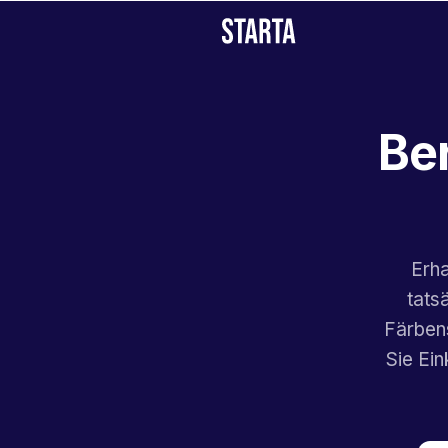
Be
Erha
tats
Färbens
Sie Ein