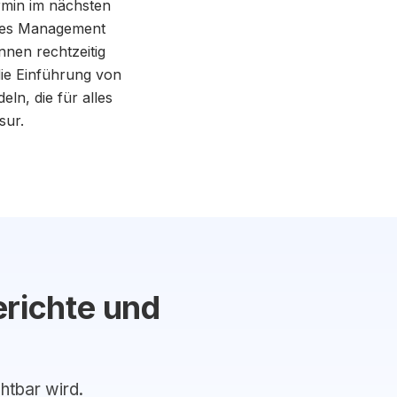
min im nächsten
rtes Management
nen rechtzeitig
ie Einführung von
n, die für alles
sur.
erichte und
chtbar wird.