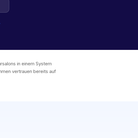
n
→
eursalons in einem System
men vertrauen bereits auf