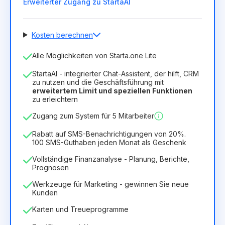
Erweiterter Zugang zu StartaAI
Kosten berechnen
Anzahl der Mitarbeiter
Alle Möglichkeiten von Starta.one Lite
1
StartaAI - integrierter Chat-Assistent, der hilft, CRM
Dauer der Lizenz
zu nutzen und die Geschäftsführung mit
erweitertem Limit und speziellen Funktionen
12
Months
(Rabatt -25%)
Vorteilhaft
zu erleichtern
6.29€
8.99€
/
Monat
Zugang zum System für 5 Mitarbeiter
75.52€
für
12
Months
Rabatt auf SMS-Benachrichtigungen von 20%.
100 SMS-Guthaben jeden Monat als Geschenk
Vollständige Finanzanalyse - Planung, Berichte,
Prognosen
Werkzeuge für Marketing - gewinnen Sie neue
Kunden
Karten und Treueprogramme