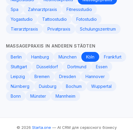
Spa
Zahnarztpraxis
Fitnessstudio
Yogastudio
Tattoostudio
Fotostudio
Tierarztpraxis
Privatpraxis
Schulungszentrum
MASSAGEPRAXIS IN ANDEREN STÄDTEN
Berlin
Hamburg
München
Köln
Frankfurt
Stuttgart
Düsseldorf
Dortmund
Essen
Leipzig
Bremen
Dresden
Hannover
Nürnberg
Duisburg
Bochum
Wuppertal
Bonn
Münster
Mannheim
© 2026
Starta.one
— AI CRM для сервісного бізнесу