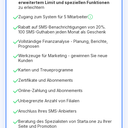
erweitertem Limit und speziellen Funktionen
12
Months
(Rabatt -25%)
Vorteilhaft
zu erleichtern
6.29€
8.99€
/
Monat
Zugang zum System für 5 Mitarbeiter
75.52€
für
12
Months
Rabatt auf SMS-Benachrichtigungen von 20%.
100 SMS-Guthaben jeden Monat als Geschenk
Vollständige Finanzanalyse - Planung, Berichte,
Prognosen
Werkzeuge für Marketing - gewinnen Sie neue
Kunden
Karten und Treueprogramme
Zertifikate und Abonnements
Online-Zahlung und Abonnements
Unbegrenzte Anzahl von Filialen
Anschluss Ihres SMS-Anbieters
Beratung des Spezialisten von Starta.one zu Ihrer
Seite und Promotion