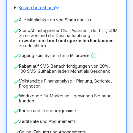
Kosten berechnen
Anzahl der Mitarbeiter
Alle Möglichkeiten von Starta.one Lite
1
StartaAI - integrierter Chat-Assistent, der hilft, CRM
Dauer der Lizenz
zu nutzen und die Geschäftsführung mit
erweitertem Limit und speziellen Funktionen
12
Months
(Rabatt -25%)
Vorteilhaft
zu erleichtern
6.29€
8.99€
/
Monat
Zugang zum System für 5 Mitarbeiter
75.52€
für
12
Months
Rabatt auf SMS-Benachrichtigungen von 20%.
100 SMS-Guthaben jeden Monat als Geschenk
Vollständige Finanzanalyse - Planung, Berichte,
Prognosen
Werkzeuge für Marketing - gewinnen Sie neue
Kunden
Karten und Treueprogramme
Zertifikate und Abonnements
Online-Zahlung und Abonnements