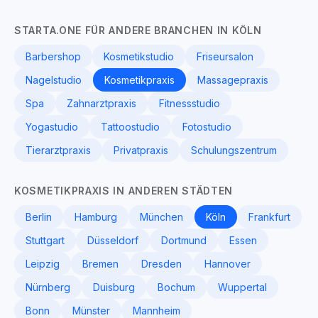
STARTA.ONE FÜR ANDERE BRANCHEN IN KÖLN
Barbershop
Kosmetikstudio
Friseursalon
Nagelstudio
Kosmetikpraxis
Massagepraxis
Spa
Zahnarztpraxis
Fitnessstudio
Yogastudio
Tattoostudio
Fotostudio
Tierarztpraxis
Privatpraxis
Schulungszentrum
KOSMETIKPRAXIS IN ANDEREN STÄDTEN
Berlin
Hamburg
München
Köln
Frankfurt
Stuttgart
Düsseldorf
Dortmund
Essen
Leipzig
Bremen
Dresden
Hannover
Nürnberg
Duisburg
Bochum
Wuppertal
Bonn
Münster
Mannheim