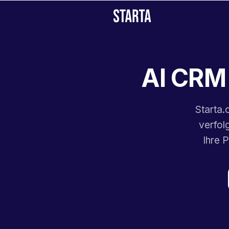
AI CRM 
Starta.
verfol
Ihre 