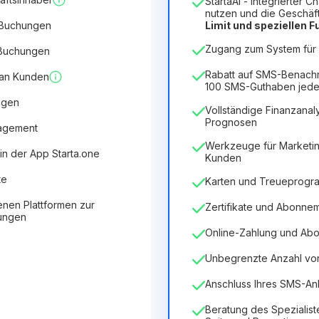
StartaAI - integrierter C
Dauer der Lizenz
nutzen und die Geschäf
 Buchungen
Limit und speziellen 
12
Months
(Rabatt -25%)
V
Zugang zum System für 5
 Buchungen
6.29€
8.99€
/
Monat
75.52€
für
12
Months
Rabatt auf SMS-Benach
 an Kunden
100 SMS-Guthaben jede
ngen
Vollständige Finanzanaly
Prognosen
nagement
Werkzeuge für Marketin
in der App Starta.one
Kunden
te
Karten und Treueprog
enen Plattformen zur
Zertifikate und Abonne
tungen
Online-Zahlung und Ab
Unbegrenzte Anzahl von 
Anschluss Ihres SMS-An
Beratung des Spezialist