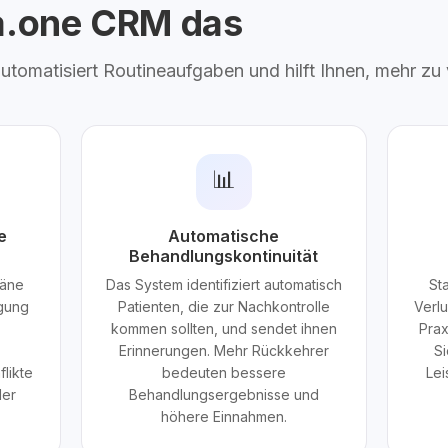
ta.one CRM das
 automatisiert Routineaufgaben und hilft Ihnen, mehr zu
📊
e
Automatische
Behandlungskontinuität
läne
Das System identifiziert automatisch
St
igung
Patienten, die zur Nachkontrolle
Verl
kommen sollten, und sendet ihnen
Prax
Erinnerungen. Mehr Rückkehrer
Si
likte
bedeuten bessere
Lei
der
Behandlungsergebnisse und
höhere Einnahmen.