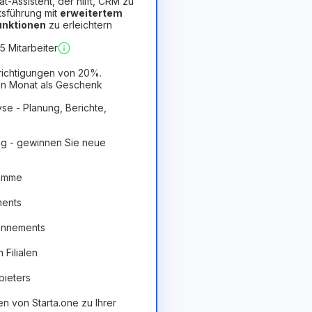
hat-Assistent, der hilft, CRM zu
tsführung mit
erweitertem
Funktionen
zu erleichtern
orteilhaft
 Mitarbeiter
richtigungen von 20%.
n Monat als Geschenk
se - Planung, Berichte,
g - gewinnen Sie neue
ramme
ments
onnements
Filialen
bieters
en von Starta.one zu Ihrer