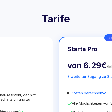
Tarife
Be
Starta Pro
von
6.29€
/
M
Erweiterter Zugang zu St
Kosten berechnen
hat-Assistent, der hilft,
schäftsführung zu
Anzahl der Mitarbeiter
Alle Möglichkeiten von S
1
äftsinhaber