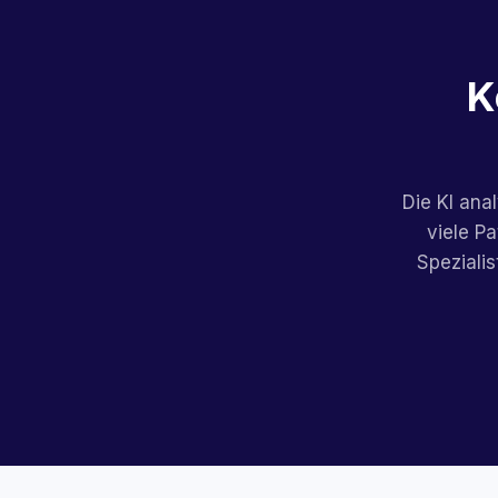
K
Die KI ana
viele P
Speziali