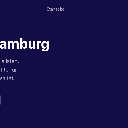
← Startseite
 Hamburg
alisten,
hte für
altet.