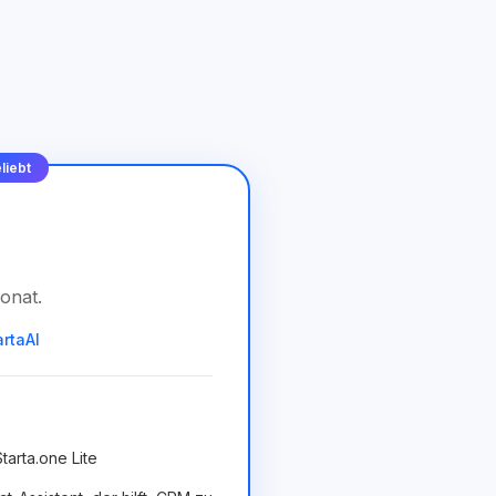
liebt
onat
.
artaAI
tarta.one Lite