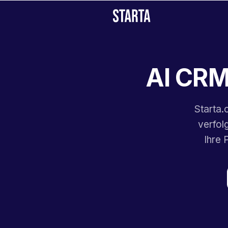
AI CRM
Starta.
verfol
Ihre 