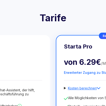
Tarife
Be
Starta Pro
von
6.29€
/
M
Erweiterter Zugang zu St
Kosten berechnen
hat-Assistent, der hilft,
schäftsführung zu
Anzahl der Mitarbeiter
Alle Möglichkeiten von S
1
äftsinhaber