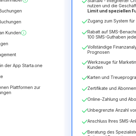
StartaAI - integrierter C
Dauer der Lizenz
nutzen und die Geschäf
 Buchungen
Limit und speziellen 
12
Months
(Rabatt -25%)
V
Zugang zum System für 5
 Buchungen
6.29€
8.99€
/
Monat
75.52€
für
12
Months
Rabatt auf SMS-Benach
 an Kunden
100 SMS-Guthaben jede
ngen
Vollständige Finanzanaly
Prognosen
nagement
Werkzeuge für Marketin
in der App Starta.one
Kunden
te
Karten und Treueprog
enen Plattformen zur
Zertifikate und Abonne
tungen
Online-Zahlung und Ab
Unbegrenzte Anzahl von 
Anschluss Ihres SMS-An
Beratung des Spezialist