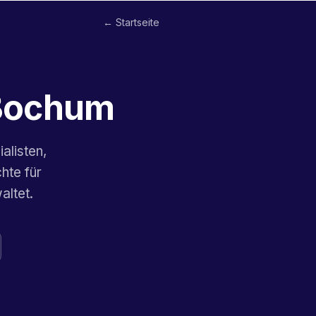
← Startseite
 Bochum
alisten,
hte für
altet.