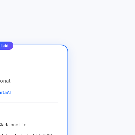
liebt
onat
.
artaAI
tarta.one Lite