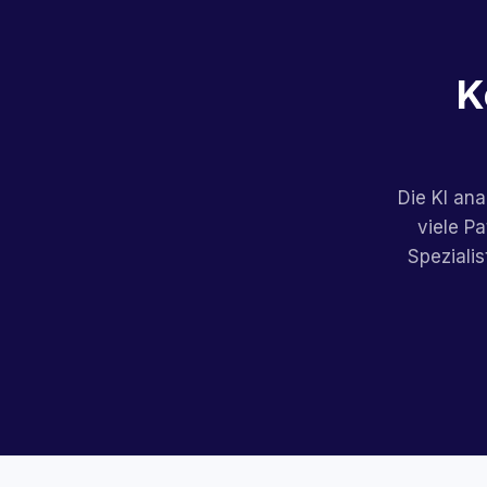
K
Die KI ana
viele P
Speziali