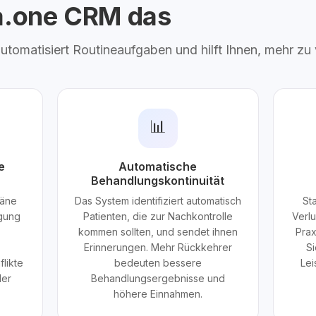
ta.one CRM das
 automatisiert Routineaufgaben und hilft Ihnen, mehr zu
📊
e
Automatische
Behandlungskontinuität
läne
Das System identifiziert automatisch
St
igung
Patienten, die zur Nachkontrolle
Verl
kommen sollten, und sendet ihnen
Prax
Erinnerungen. Mehr Rückkehrer
Si
likte
bedeuten bessere
Lei
der
Behandlungsergebnisse und
höhere Einnahmen.