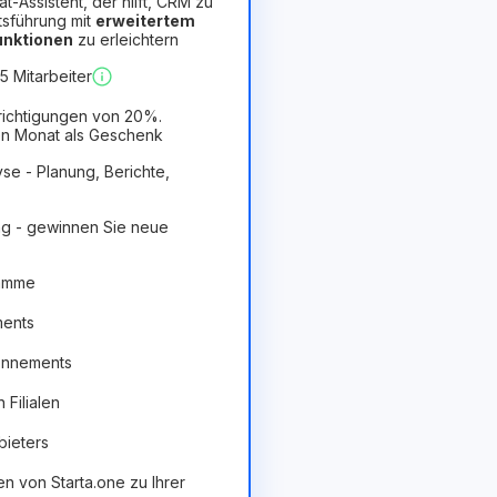
hat-Assistent, der hilft, CRM zu
tsführung mit
erweitertem
Funktionen
zu erleichtern
orteilhaft
 Mitarbeiter
richtigungen von 20%.
n Monat als Geschenk
se - Planung, Berichte,
g - gewinnen Sie neue
ramme
ments
onnements
Filialen
bieters
en von Starta.one zu Ihrer