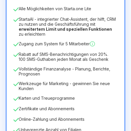
Anzahl der Mitarbeiter
Alle Möglichkeiten von Starta.one Lite
1
StartaAI - integrierter Chat-Assistent, der hilft, CRM
Dauer der Lizenz
zu nutzen und die Geschäftsführung mit
erweitertem Limit und speziellen Funktionen
12
Months
(Rabatt -25%)
Vorteilhaft
zu erleichtern
6.29€
8.99€
/
Monat
Zugang zum System für 5 Mitarbeiter
75.52€
für
12
Months
Rabatt auf SMS-Benachrichtigungen von 20%.
100 SMS-Guthaben jeden Monat als Geschenk
Vollständige Finanzanalyse - Planung, Berichte,
Prognosen
Werkzeuge für Marketing - gewinnen Sie neue
Kunden
Karten und Treueprogramme
Zertifikate und Abonnements
Online-Zahlung und Abonnements
Unbegrenzte Anzahl von Filialen