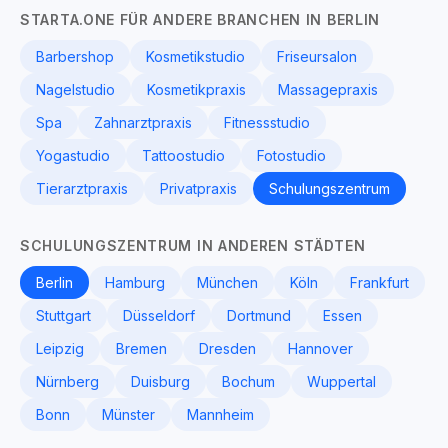
STARTA.ONE FÜR ANDERE BRANCHEN IN BERLIN
Barbershop
Kosmetikstudio
Friseursalon
Nagelstudio
Kosmetikpraxis
Massagepraxis
Spa
Zahnarztpraxis
Fitnessstudio
Yogastudio
Tattoostudio
Fotostudio
Tierarztpraxis
Privatpraxis
Schulungszentrum
SCHULUNGSZENTRUM IN ANDEREN STÄDTEN
Berlin
Hamburg
München
Köln
Frankfurt
Stuttgart
Düsseldorf
Dortmund
Essen
Leipzig
Bremen
Dresden
Hannover
Nürnberg
Duisburg
Bochum
Wuppertal
Bonn
Münster
Mannheim