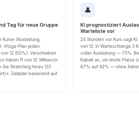
👤
 und Tag für neue Gruppe
KI prognostiziert Ausla
Warteliste vor
r Kurse (Auslastung,
24 Stunden vor Kurs sagt KI
I: «Yoga-Plan jeden
von 12. In Warteschlange 3 
 von 12 (50%). Verschieben
voller Auslastung — 73%. Bi
os haben 11 von 12. Mittwoch
Rabatt an, um letzte Plätze z
n Sie Stretching hinzu (23
67% auf 92% — ohne Admin-
ert)». Zeitplan basierend auf