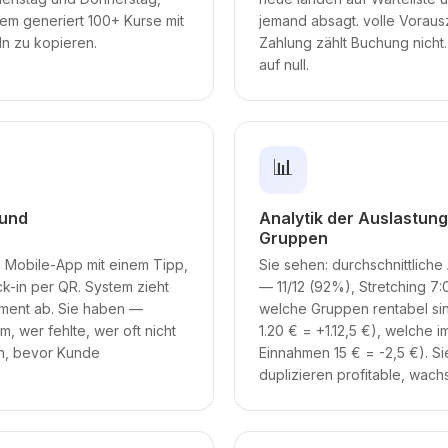
em generiert 100+ Kurse mit
jemand absagt. volle Vorau
ln zu kopieren.
Zahlung zählt Buchung nich
auf null.
📊
 und
Analytik der Auslastung
Gruppen
n Mobile-App mit einem Tipp,
Sie sehen: durchschnittlich
k-in per QR. System zieht
— 11/12 (92%), Stretching 7:
ment ab. Sie haben —
welche Gruppen rentabel sin
, wer fehlte, wer oft nicht
1.20 € = +1.12,5 €), welche i
n, bevor Kunde
Einnahmen 15 € = -2,5 €). Si
duplizieren profitable, wac