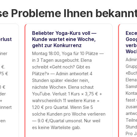
e Probleme Ihnen bekannt
Beliebter Yoga-Kurs voll —
Exce
rlust
Kunde wartet eine Woche,
Goog
geht zur Konkurrenz
verb
Woch
iner
Montag 18:00, Yoga für 10 Plätze —
Admin
in 3 Tagen ausgebucht. Elena
Grupp
 €.
schreibt «Geht noch? Gibt es
«Buch
75 €
Plätze?» — Admin antwortet 4
Elena
Stunden später «leider nein,
Samst
0 €
nächste Woche». Elena schaut
Konta
der
YouTube. Verlust: 1 Kurs × 3,75 € +
fasst
 +
wahrscheinlich 11 weitere Kurse =
zusam
innert
1.20 € pro Quartal. Wenn Sie 5
antwo
solche Kunden pro Woche verlieren
Teiln
ren
— 9.0 €/Quartal umsonst. Nur weil
Stund
es keine Warteliste gab.
Pro J