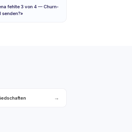
ena fehlte 3 von 4 — Churn-
il senden?»
→
liedschaften