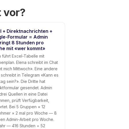
 vor?
l + Direktnachrichten +
le-Formular = Admin
ringt 8 Stunden pro
e mit «wer kommt»
 führt Excel-Tabelle mit
enplan. Elena schreibt im Chat
t mich Mittwoch». Eine andere
 schreibt in Telegram «Kann es
ag sein?». Die Dritte hat
ktformular gesendet. Admin
 drei Quellen in eine Datei
men, prüft Verfügbarkeit,
rtet. Bei 5 Gruppen × 12
ehmer × 2 mal pro Woche — 8
en Admin-Arbeit pro Woche.
ahr — 416 Stunden = 52