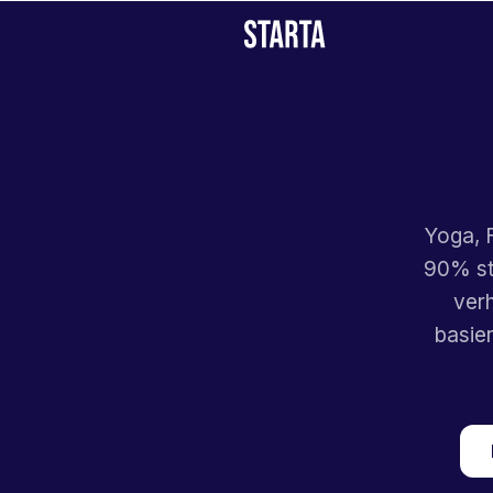
Yoga, F
90% st
verh
basie