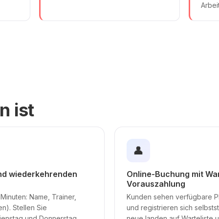
Arbei
n ist
👤
und wiederkehrenden
Online-Buchung mit War
Vorauszahlung
 Minuten: Name, Trainer,
Kunden sehen verfügbare Pl
en). Stellen Sie
und registrieren sich selbst
ienstag und Donnerstag,
neue landen auf Warteliste 