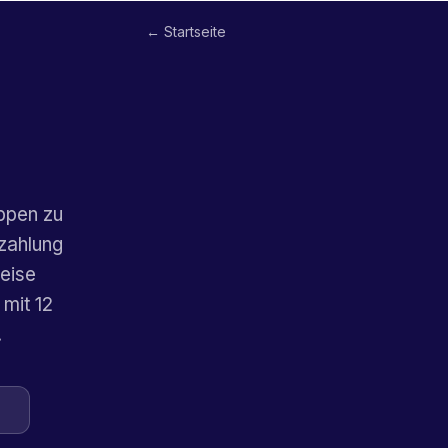
← Startseite
uppen zu
zahlung
reise
mit 12
.
n