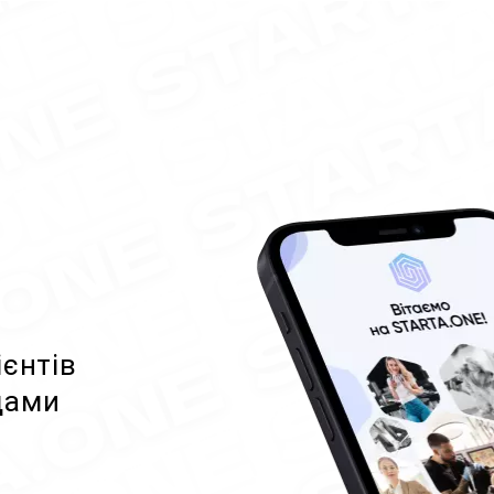
ієнтів
дами