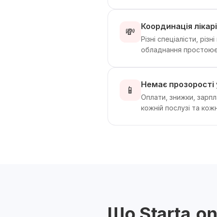
Координація лікарі
💸
Різні спеціалісти, різ
обладнання простоює
Немає прозорості 
📱
Оплати, знижки, зарп
кожній послузі та кожн
Що Starta.o