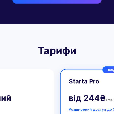
Тарифи
Попу
Starta Pro
ний
від
244₴
/
міс
Розширений доступ до S