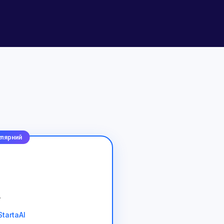
лярний
.
tartaAI