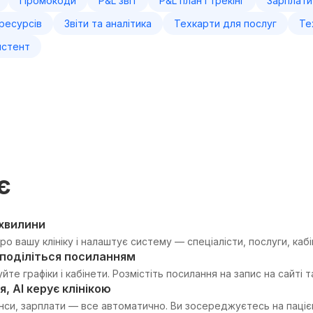
Промокоди
P&L звіт
P&L план і трекінг
Зарплати
ресурсів
Звіти та аналітика
Техкарти для послуг
Те
истент
є
 хвилини
ро вашу клініку і налаштує систему — спеціалісти, послуги, кабін
поділіться посиланням
уйте графіки і кабінети. Розмістіть посилання на запис на сайті 
, AI керує клінікою
анси, зарплати — все автоматично. Ви зосереджуєтесь на пацієн