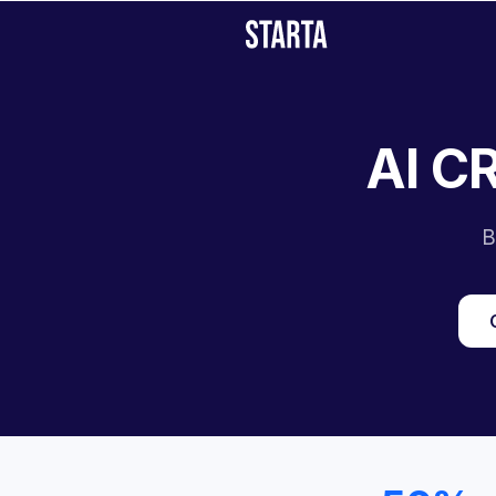
AI C
В