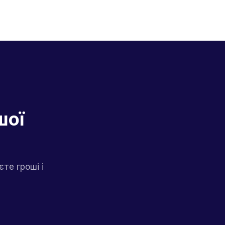
шої
те гроші і