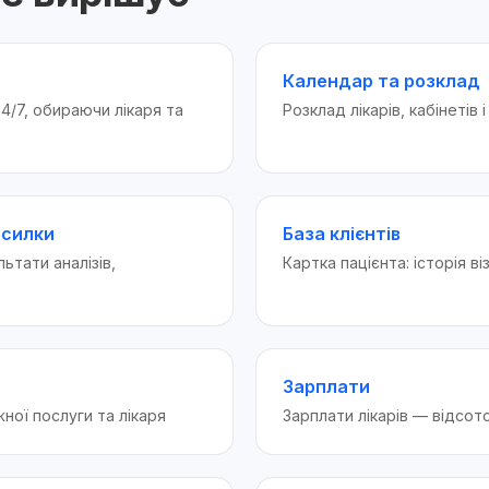
Календар та розклад
4/7, обираючи лікаря та
Розклад лікарів, кабінетів 
зсилки
База клієнтів
ьтати аналізів,
Картка пацієнта: історія ві
Зарплати
жної послуги та лікаря
Зарплати лікарів — відсото