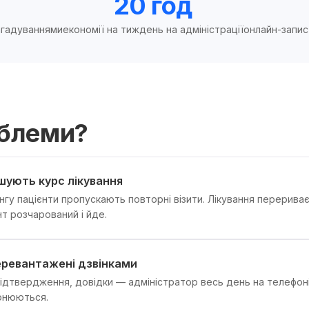
20 год
агадуваннями
економії на тиждень на адміністрації
онлайн-запис
облеми?
шують курс лікування
інгу пацієнти пропускають повторні візити. Лікування перерива
т розчарований і йде.
еревантажені дзвінками
ідтвердження, довідки — адміністратор весь день на телефоні.
вонюються.