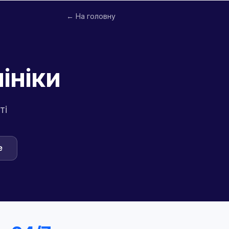
← На головну
ініки
ті
e