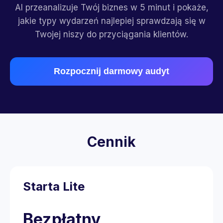
AI przeanalizuje Twój biznes w 5 minut i pokaże,
jakie typy wydarzeń najlepiej sprawdzają się w
Twojej niszy do przyciągania klientów.
Rozpocznij darmowy audyt
Cennik
Starta Lite
Bezpłatny