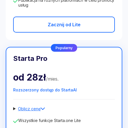
Publikacja na różnych platformach w celu promocji
usług
Zacznij od Lite
Popularny
Starta Pro
od
28zł
/
mies
.
Rozszerzony dostęp do StartaAI
Oblicz cenę
Liczba pracowników
Wszystkie funkcje Starta.one Lite
1