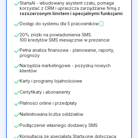
StartaAI - wbudowany asystent czatu, pomaga
Czas trwania licencji
korzystać z CRM i upraszcza zarządzanie firmą z
rozszerzonym limitem i specjalnymi funkcjami
12
Months
(zniżka -25%)
Opłacalny
Dostęp do systemu dla 5 pracowników
28zł
40zł
/
miesiąc
336zł
za
12
Months
20% zniżki na powiadomienia SMS.
100 kredytów SMS miesięcznie w prezencie
Pełna analiza finansowa - planowanie, raporty,
prognozy
Narzędzia marketingowe - pozyskuj nowych
klientów
Karty i programy lojalnościowe
Certyfikaty i abonamenty
Płatności online i przedpłaty
Nielimitowana liczba oddziałów
Podłączenie własnego dostawcy SMS
Konsultacja ze specjalistą Starta.one dotycząca