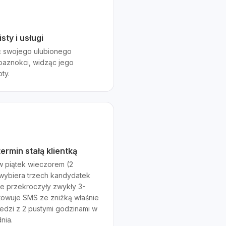
sty i usługi
ć swojego ulubionego
 paznokci, widząc jego
oty.
ermin stałą klientką
 w piątek wieczorem (2
I wybiera trzech kandydatek
re przekroczyły zwykły 3-
towuje SMS ze zniżką właśnie
siedzi z 2 pustymi godzinami w
nia.