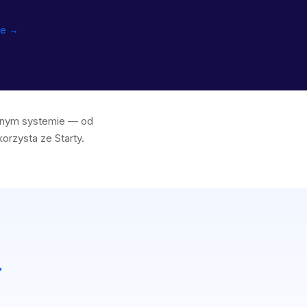
re →
ednym systemie — od
korzysta ze Starty.
ł