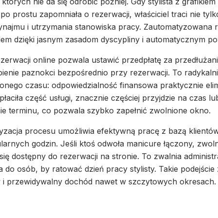
 których nie da się odrobić później. Gdy stylista z grafikie
 po prostu zapomniała o rezerwacji, właściciel traci nie tylk
ynajmu i utrzymania stanowiska pracy. Zautomatyzowana r
lem dzięki jasnym zasadom dyscypliny i automatycznym p
ezerwacji online pozwala ustawić przedpłatę za przedłużani
enie paznokci bezpośrednio przy rezerwacji. To radykalni
onego czasu: odpowiedzialność finansowa praktycznie eli
wpłaciła część usługi, znacznie częściej przyjdzie na czas 
ie terminu, co pozwala szybko zapełnić zwolnione okno.
acja procesu umożliwia efektywną pracę z bazą klientów,
rnych godzin. Jeśli ktoś odwoła manicure łączony, zwol
się dostępny do rezerwacji na stronie. To zwalnia administ
do osób, by ratować dzień pracy stylisty. Takie podejście
w i przewidywalny dochód nawet w szczytowych okresach.