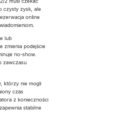
m 2/2 musi czekać
o czysty zysk, ale
ezerwacja online
owiadomieniom.
e lub
e zmienia podejście
minuje no-show.
lub zawczasu
 którzy nie mogli
niony czas
ratora z konieczności
 zapewnia stabilne