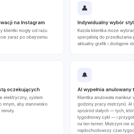
👤
rwacji na Instagram
Indywidualny wybór styli
by klientki mogły od razu
Każda klientka może wybra
cie zaraz po obejrzeniu
specjalistę do przedłużania
aktualny grafik i dostępne sl
🔔
stą oczekujących
AI wypełnia anulowany t
ure elektryczny, system
Klientka anulowała manikiur
o innym, aby stanowisko
godziny pracy mistrzyni). A
 minuty.
spośród stałych — tych, któ
tygodniowy cykl — i przygo
na ten termin. Mistrzyni nie 
najdochodowszy czas tygod