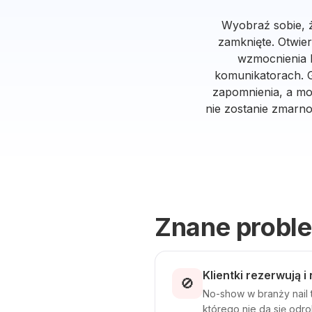
Wyobraź sobie, ż
zamknięte. Otwiera
wzmocnienia 
komunikatorach. G
zapomnienia, a moż
nie zostanie zmarno
Znane probl
Klientki rezerwują i
🚫
No-show w branży nail t
którego nie da się odro