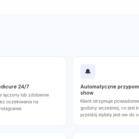
🔔
edicure 24/7
Automatyczne przypomn
show
re łączony lub zdobienie
Klient otrzymuje powiadomie
bez oczekiwania na
godziny wcześniej, co jest 
nstagramie.
przestój stylisty jest nie do 