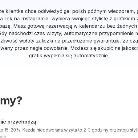
e klientka chce odświeżyć gel polish późnym wieczorem, gd
 link na Instagramie, wybiera swojego stylistę z grafikiem 
bazą. Masz gotową rezerwację w kalendarzu bez żadnych
dy nadchodzi czas wizyty, automatyczne przypomnienie m
liwość wpłaty zaliczki na przedłużanie gwarantuje, że czas
wany przez nagłe odwołanie. Możesz się skupić na jakości
grafik wypełnia się automatycznie.
emy?
 nie przychodzą
o 15–20%. Każda nieodwołana wizyta to 2–3 godziny przestoju stylis
bić.