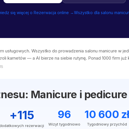
iedz się więcej o Rezerwacja online →
Wszystko dla salonu manicu
firm usługowych. Wszystko do prowadzenia salonu manicure w j
roli karnetów — a AI bierze na siebie rutynę. Ponad 1000 firm już 
15
znesu: Manicure i pedicure
+115
96
10 600 z
Wizyt tygodniowo
Tygodniowy przychód
dodatkowych rezerwacji