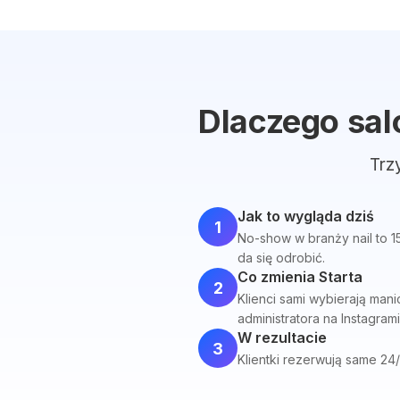
Dlaczego sal
Trz
Jak to wygląda dziś
1
No-show w branży nail to 1
da się odrobić.
Co zmienia Starta
2
Klienci sami wybierają ma
administratora na Instagrami
W rezultacie
3
Klientki rezerwują same 24/