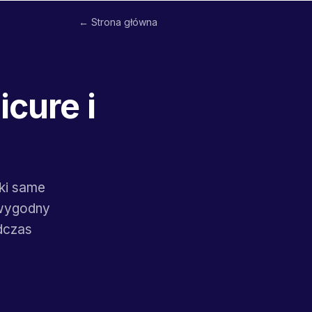
← Strona główna
cure i
tki same
 wygodny
dczas