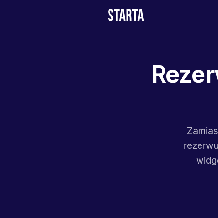
Rezer
Zamiast
rezerwu
widg