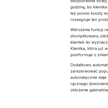
bezpośrednie straty,
godzinę, bo klientka
też ponosi koszty w
rozwiązuje ten prob
Wdrożenie funkcji r
skomplikowany zdobi
klientek do wyznacz
Klientka, która już 
poinformuje o zmian
Dodatkowo automatyz
zarezerwować popula
automatycznie staje 
ręcznego dzwonienia 
obłożenie gabinetó