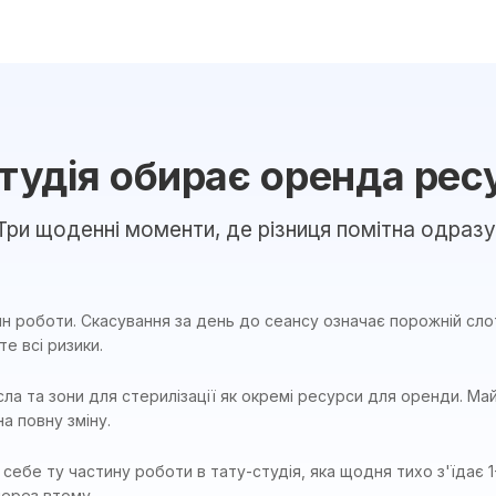
тудія обирає оренда рес
Три щоденні моменти, де різниця помітна одразу
н роботи. Скасування за день до сеансу означає порожній сло
е всі ризики.
ла та зони для стерилізації як окремі ресурси для оренди. М
на повну зміну.
себе ту частину роботи в тату-студія, яка щодня тихо з'їдає 1
через втому.