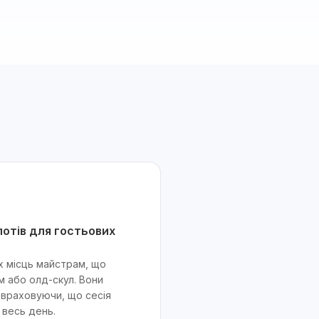
отів для гостьових
х місць майстрам, що
м або олд-скул. Вони
 враховуючи, що сесія
весь день.