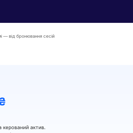
мі — від бронювання сесій
 ₴
а керований актив.