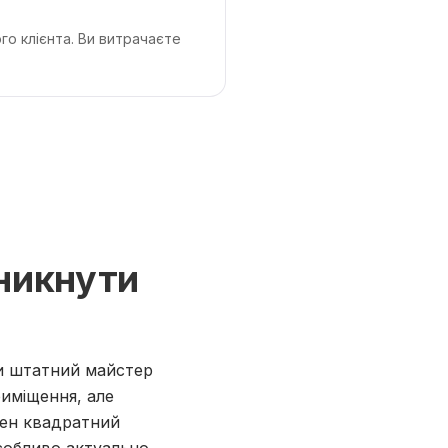
го клієнта. Ви витрачаєте
уникнути
ли штатний майстер
риміщення, але
жен квадратний