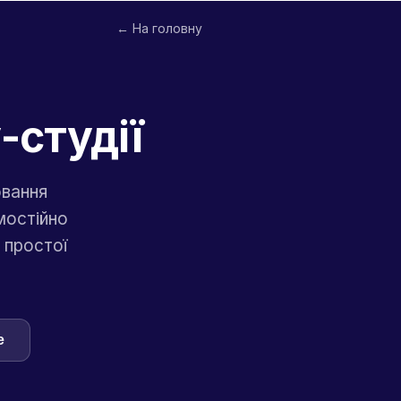
← На головну
-студії
ювання
мостійно
 простої
e
→