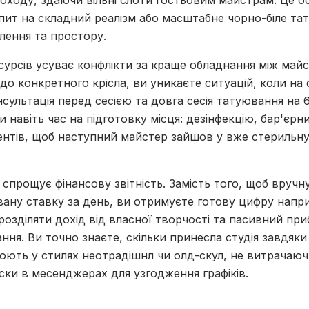
оходу, здаючи вільні слоти гостьовим майстрам. Це о
пит на складний реалізм або масштабне чорно-біле та
лення та простору.
есурсів усуває конфлікти за краще обладнання між май
до конкретного крісла, ви уникаєте ситуацій, коли на 
сультація перед сесією та довга сесія татуювання на 
 навіть час на підготовку місця: дезінфекцію, бар'єрн
ентів, щоб наступний майстер зайшов у вже стерильну
 спрощує фінансову звітність. Замість того, щоб вручн
вану ставку за день, ви отримуєте готову цифру наприк
озділяти дохід від власної творчості та пасивний при
ня. Ви точно знаєте, скільки принесла студія завдяк
юють у стилях неотрадішнл чи олд-скул, не витрачаюч
ски в месенджерах для узгодження графіків.