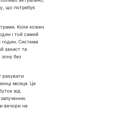
собливо актуально,
ту, що потребує
страми. Коли кожен
один і той самий
6 годин. Система
ий захист та
 зону без
у рахувати
інці місяця. Це
буток від
и залученню
и вечори на