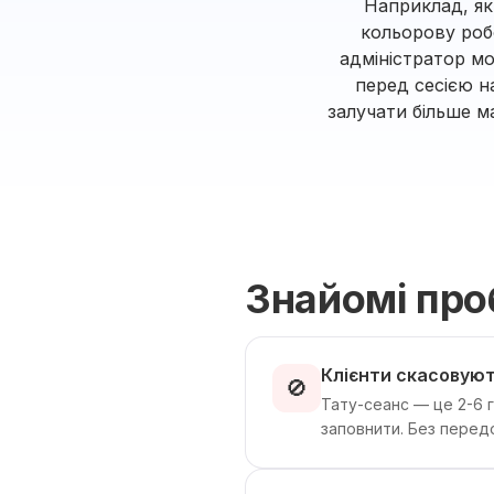
Наприклад, як
кольорову робо
адміністратор м
перед сесією н
залучати більше м
Знайомі пр
Клієнти скасовуют
🚫
Тату-сеанс — це 2-6 
заповнити. Без передо