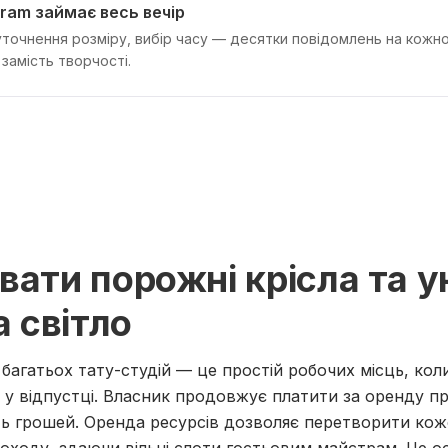
gram займає весь вечір
уточнення розміру, вибір часу — десятки повідомлень на кожно
замість творчості.
вати порожні крісла та 
а світло
багатьох тату-студій — це простій робочих місць, ко
 у відпустці. Власник продовжує платити за оренду п
ть грошей. Оренда ресурсів дозволяє перетворити ко