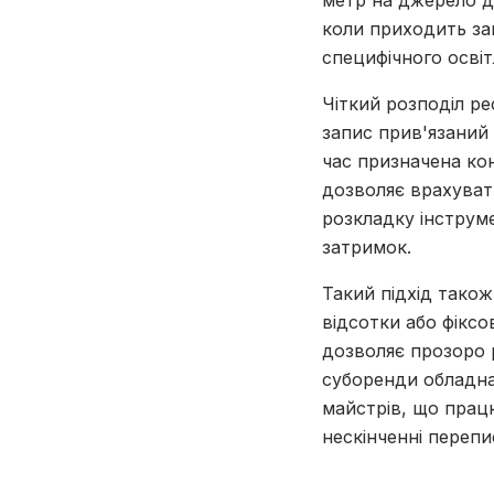
метр на джерело д
коли приходить за
специфічного освіт
Чіткий розподіл р
запис прив'язаний 
час призначена кон
дозволяє врахувати
розкладку інструм
затримок.
Такий підхід також
відсотки або фіксо
дозволяє прозоро р
суборенди обладнан
майстрів, що прац
нескінченні перепи