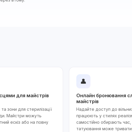
👤
ісцями для майстрів
Онлайн бронювання сл
майстрів
та зони для стерилізації
Надайте доступ до вільни
нди. Майстри можуть
працюють у стилях реаліз
тний ескіз або на повну
самостійно обирають час,
татуювання може тривати 