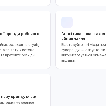
📊
ної оренди робочого
Аналітика завантажен
обладнання
йних резидентів студії,
Відстежуйте, які місця пр
о-біле тату. Система
суборенди. Аналізуйте, чи
та враховує розхідні
використовується обмежен
вихідних.
 нову оренду місця
оли майстер бронює