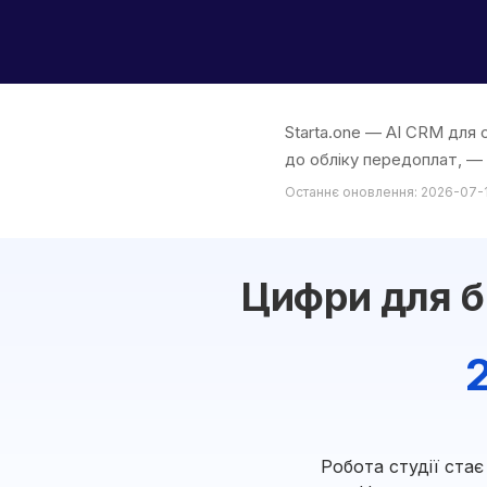
Starta.one — AI CRM для 
до обліку передоплат, — 
Останнє оновлення: 2026-07-
Цифри для б
Робота студії ста