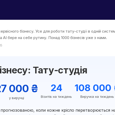
сервісного бізнесу. Усе для роботи тату-студії в одній систе
а AI бере на себе рутину. Понад 1000 бізнесів уже з нами.
15
ізнесу: Тату-студія
27 000 ₴
24
108 000
Візитів на тиждень
Виручка на тиждень
у виручці
є прогнозованою, коли кожне крісло перетворюється н