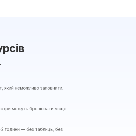
урсів
.
т, який неможливо заповнити.
айстри можуть бронювати місце
-2 години — без таблиць, без