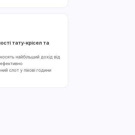
ості тату-крісел та
иносять найбільший дохід від
 ефективно
ий слот у пікові години