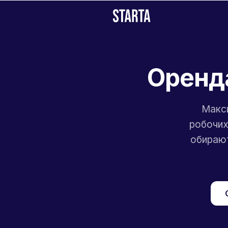
Оренда
Макси
робочих
обирают