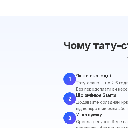
Чому тату-с
Як це сьогодні
1
Тату-сеанс — це 2-6 годи
Без передоплати ви несет
Що змінює Starta
2
Додавайте обладнані кріс
під конкретний ескіз або 
У підсумку
3
Оренда ресурсів бере на 
переписок, без помилок 