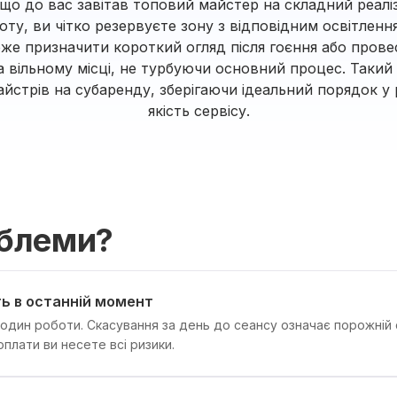
що до вас завітав топовий майстер на складний реалі
ту, ви чітко резервуєте зону з відповідним освітлен
оже призначити короткий огляд після гоєння або прове
а вільному місці, не турбуючи основний процес. Такий 
айстрів на субаренду, зберігаючи ідеальний порядок у 
якість сервісу.
облеми?
ь в останній момент
годин роботи. Скасування за день до сеансу означає порожній
плати ви несете всі ризики.