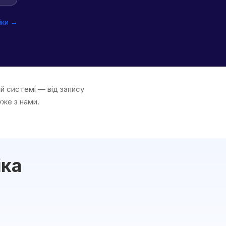
іки →
ій системі — від запису
уже з нами.
іка