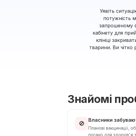
Уявіть ситуац
потужність м
запрошеному ф
кабінету для при
клініці закрива
тварини. Ви чітко
Знайомі пр
Власники забуваю
🚫
Планові вакцинації, о
погано для здоров'я 