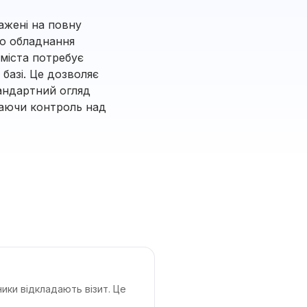
ажені на повну
до обладнання
міста потребує
базі. Це дозволяє
тандартний огляд
гаючи контроль над
ники відкладають візит. Це