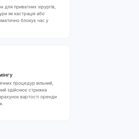
 для приватних хірургів,
ури як кастрація або
оматично блокує час у
мінгу
нічних процедур вільний,
який здійснює стрижка
зрахунок вартості оренди
к.