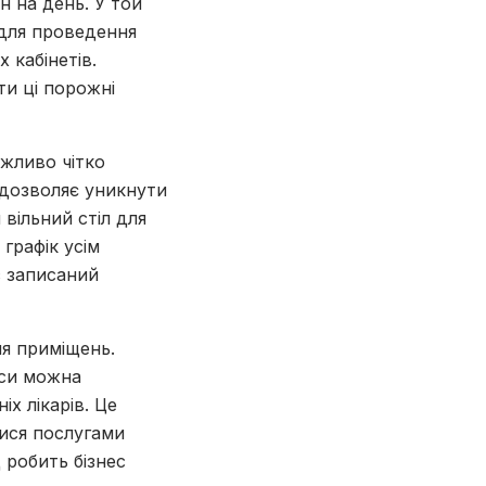
н на день. У той
 для проведення
 кабінетів.
ти ці порожні
ажливо чітко
 дозволяє уникнути
 вільний стіл для
графік усім
с записаний
ня приміщень.
кси можна
х лікарів. Це
тися послугами
 робить бізнес