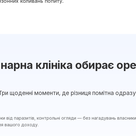
сезонних коливань попиту.
нарна клініка обирає ор
Три щоденні моменти, де різниця помітна одразу
бки від паразитів, контрольні огляди — без нагадувань власники
ля вашого доходу.