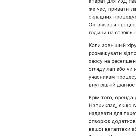
апарат для УЗД тва
же час, приватні 
складних процедур,
Організація процес
години на стабіль
Коли зовнішній хір
розмежувати відпо
хаосу на ресепшені
огляду лап або чи 
учасникам процесу
внутрішній діагнос
Крім того, оренда
Наприклад, якщо в
надавати для перет
створює додаткови
вашої ветаптеки аб