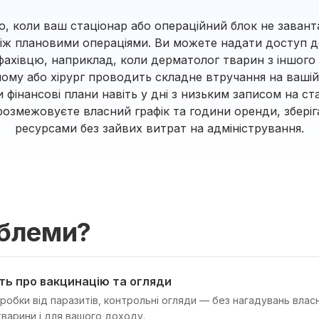
ію, коли ваш стаціонар або операційний блок не завант
іж плановими операціями. Ви можете надати доступ 
ахівцю, наприклад, коли дерматолог тварин з іншого 
йому або хірург проводить складне втручання на вашій 
ти фінансові плани навіть у дні з низьким записом на с
 розмежовуєте власний графік та години оренди, збері
ресурсами без зайвих витрат на адміністрування.
облеми?
ть про вакцинацію та огляди
бробки від паразитів, контрольні огляди — без нагадувань влас
тварини і для вашого доходу.