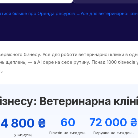
атися більше про Оренда ресурсів →
Усе для ветеринарної клін
ервісного бізнесу. Усе для роботи ветеринарної клініки в одн
нь щеплень, — а AI бере на себе рутину. Понад 1000 бізнесів 
15
ізнесу: Ветеринарна клін
4 800 ₴
60
72 000 ₴
Візитів на тиждень
Виручка на тиждень
у виручці