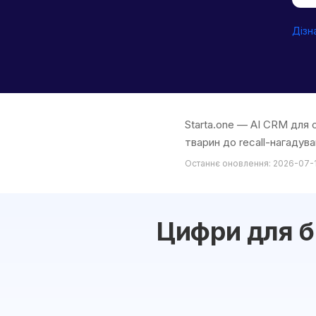
Дізн
Starta.one — AI CRM для с
тварин до recall-нагадува
Останнє оновлення: 2026-07-
Цифри для б