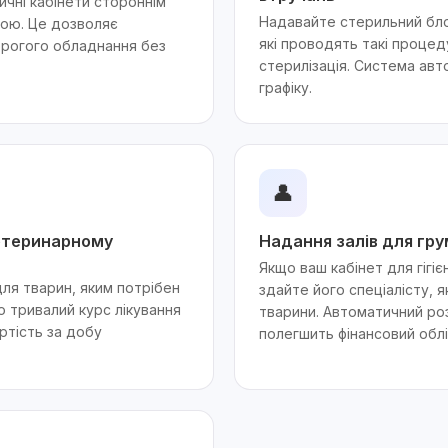
ичні кабінети стороннім
Надавайте стерильний блок
тою. Це дозволяє
які проводять такі процед
орогого обладнання без
стерилізація. Система авт
графіку.
👤
ветеринарному
Надання залів для гру
Якщо ваш кабінет для гігіє
для тварин, яким потрібен
здайте його спеціалісту, 
о тривалий курс лікування
тварини. Автоматичний ро
ртість за добу
полегшить фінансовий облі