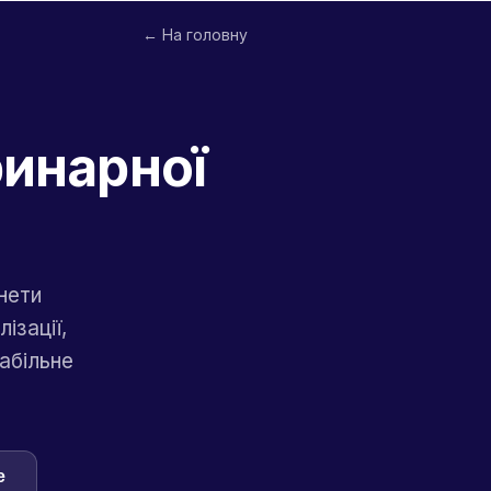
← На головну
ринарної
нети
ізації,
абільне
e