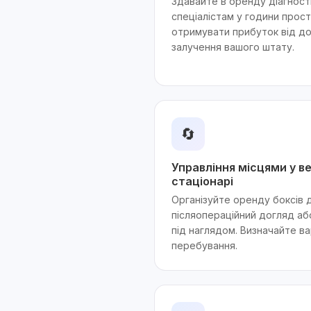
Здавайте в оренду діагност
спеціалістам у години прос
отримувати прибуток від д
залучення вашого штату.
🔄
Управління місцями у 
стаціонарі
Організуйте оренду боксів 
післяопераційний догляд аб
під наглядом. Визначайте ва
перебування.