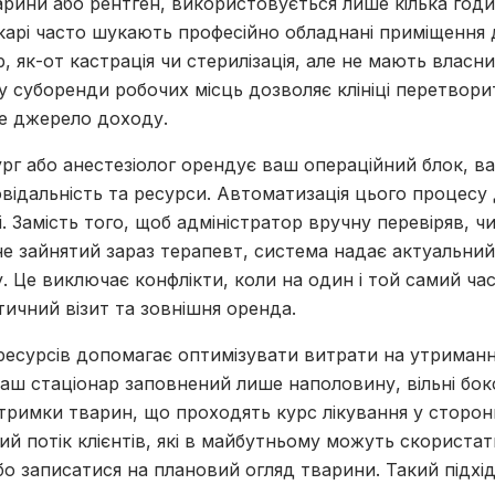
рини або рентген, використовується лише кілька годи
лікарі часто шукають професійно обладнані приміщення
 як-от кастрація чи стерилізація, але не мають власних
у суборенди робочих місць дозволяє клініці перетвори
не джерело доходу.
ург або анестезіолог орендує ваш операційний блок, в
відальність та ресурси. Автоматизація цього процесу
. Замість того, щоб адміністратор вручну перевіряв, чи
не зайнятий зараз терапевт, система надає актуальний 
. Це виключає конфлікти, коли на один і той самий ча
тичний візит та зовнішня оренда.
 ресурсів допомагає оптимізувати витрати на утриман
аш стаціонар заповнений лише наполовину, вільні бо
римки тварин, що проходять курс лікування у сторонні
й потік клієнтів, які в майбутньому можуть скориста
о записатися на плановий огляд тварини. Такий підхід