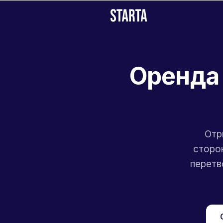
Оренда 
Отр
сторон
перетв