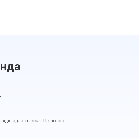
енда
.
 відкладають візит. Це погано