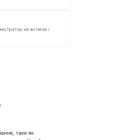
істратор не встигає і
о
ання, таке як