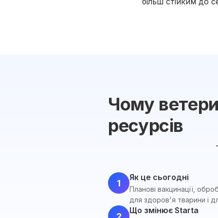
більш стійким до 
Чому ветери
ресурсів
Як це сьогодні
1
Планові вакцинації, обро
для здоров'я тварини і д
Що змінює Starta
2