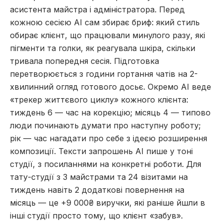
асистента майстра і адміністратора. Перед
кожною сесією AI сам збирає бриф: який стиль
обирає клієнт, що працювали минулого разу, які
пігменти та голки, як реагувала шкіра, скільки
тривала попередня сесія. Підготовка
перетворюється з години гортання чатів на 2-
хвилинний огляд готового досьє. Окремо AI веде
«трекер життєвого циклу» кожного клієнта:
тиждень 6 — час на корекцію; місяць 4 — типово
люди починають думати про наступну роботу;
рік — час нагадати про себе з ідеєю розширення
композиції. Тексти запрошень AI пише у тоні
студії, з посиланнями на конкретні роботи. Для
тату-студії з 3 майстрами та 24 візитами на
тиждень навіть 2 додаткові повернення на
місяць — це +9 000₴ виручки, які раніше йшли в
інші студії просто тому, що клієнт «забув».