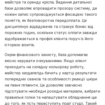
майстра та оренду крісла. Ведення детальної
бази дозволяє впровадити прозору систему, де
кожен запис супроводжується фіксацією такого
поняття, як безповоротна передоплата. Це
дисциплінує відвідувачів та страхує бізнес від
порожніх годин, оскільки статус оплати завжди
відображається в профілі клієнта поруч із його
історією візитів.
Окрім фінансового захисту, база допомагає
якісно керувати очікуваннями. Якщо клієнт
приходить на складну кольорову роботу,
майстер заздалегідь бачить у картці результати
попередніх сеансів та особливості реакції шкіри
на певні пігменти. Це дозволяє завчасно
підготувати необхідні розхідні матеріали, вибрати
правильні голки та налаштувати обладнання ще
до того, як гість переступить поріг студії. Такий