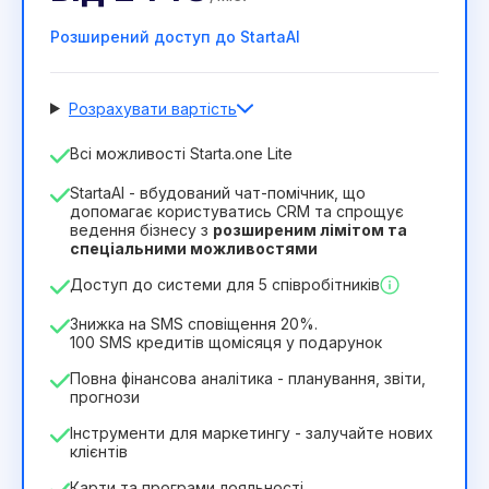
Розширений доступ до StartaAI
Розрахувати вартість
Кількість співробітників
Всі можливості Starta.one Lite
1
StartaAI - вбудований чат-помічник, що
Тривалість ліцензії
допомагає користуватись CRM та спрощує
ведення бізнесу з
розширеним лімітом та
12
Months
(знижка -25%)
Вигідний
спеціальними можливостями
244₴
349₴
/
місяць
Доступ до системи для 5 співробітників
2932₴
за
12
Months
Знижка на SMS сповіщення 20%.
100 SMS кредитів щомісяця у подарунок
Повна фінансова аналітика - планування, звіти,
прогнози
Інструменти для маркетингу - залучайте нових
клієнтів
Карти та програми лояльності