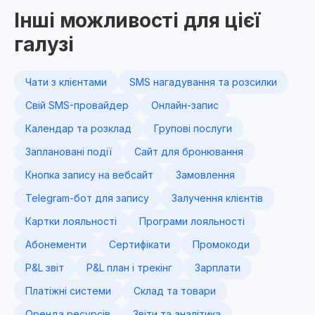
Інші можливості для цієї
галузі
Чати з клієнтами
SMS нагадування та розсилки
Свій SMS-провайдер
Онлайн-запис
Календар та розклад
Групові послуги
Заплановані події
Сайт для бронювання
Кнопка запису на вебсайт
Замовлення
Telegram-бот для запису
Залучення клієнтів
Картки лояльності
Програми лояльності
Абонементи
Сертифікати
Промокоди
P&L звіт
P&L план і трекінг
Зарплати
Платіжні системи
Склад та товари
Оренда ресурсів
Звіти та аналітика