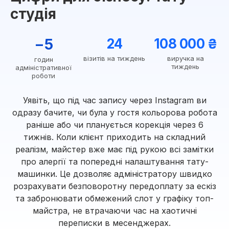
студія
−5
24
108 000 ₴
візитів на тиждень
виручка на
годин
тиждень
адміністративної
роботи
Уявіть, що під час запису через Instagram ви
одразу бачите, чи була у гостя кольорова робота
раніше або чи планується корекція через 6
тижнів. Коли клієнт приходить на складний
реалізм, майстер вже має під рукою всі замітки
про алергії та попередні налаштування тату-
машинки. Це дозволяє адміністратору швидко
розрахувати безповоротну передоплату за ескіз
та забронювати обмежений слот у графіку топ-
майстра, не втрачаючи час на хаотичні
переписки в месенджерах.