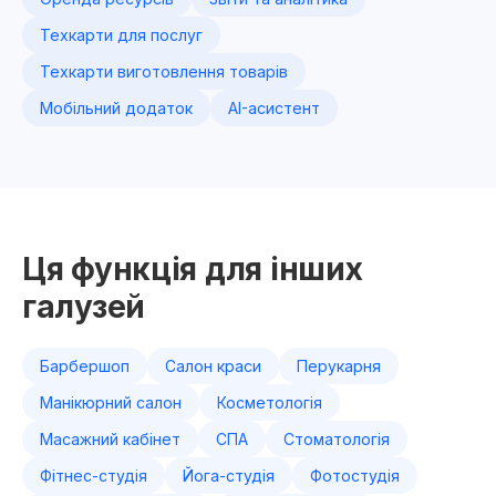
Техкарти для послуг
Техкарти виготовлення товарів
Мобільний додаток
AI-асистент
Ця функція для інших
галузей
Барбершоп
Салон краси
Перукарня
Манікюрний салон
Косметологія
Масажний кабінет
СПА
Стоматологія
Фітнес-студія
Йога-студія
Фотостудія