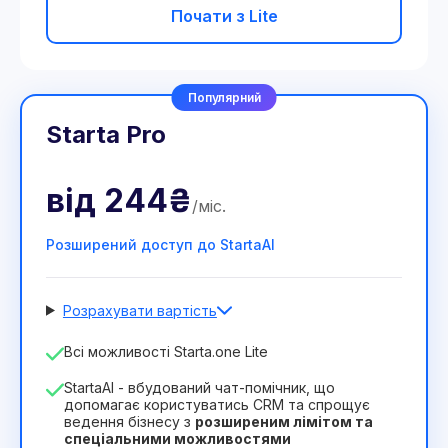
Почати з Lite
Популярний
Starta Pro
від
244₴
/
міс
.
Розширений доступ до StartaAI
Розрахувати вартість
Кількість співробітників
Всі можливості Starta.one Lite
1
StartaAI - вбудований чат-помічник, що
Тривалість ліцензії
допомагає користуватись CRM та спрощує
ведення бізнесу з
розширеним лімітом та
12
Months
(знижка -25%)
Вигідний
спеціальними можливостями