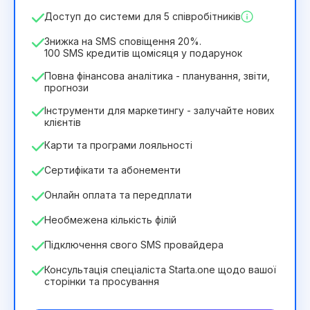
244₴
349₴
/
місяць
Доступ до системи для 5 співробітників
2932₴
за
12
Months
Знижка на SMS сповіщення 20%.
100 SMS кредитів щомісяця у подарунок
Повна фінансова аналітика - планування, звіти,
прогнози
Інструменти для маркетингу - залучайте нових
клієнтів
Карти та програми лояльності
Сертифікати та абонементи
Онлайн оплата та передплати
Необмежена кількість філій
Підключення свого SMS провайдера
Консультація спеціаліста Starta.one щодо вашої
сторінки та просування