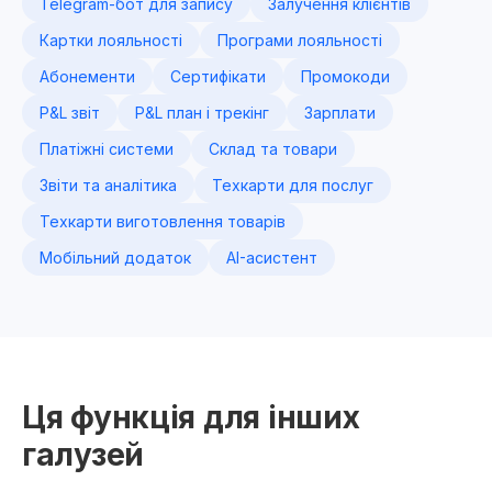
Telegram-бот для запису
Залучення клієнтів
Картки лояльності
Програми лояльності
Абонементи
Сертифікати
Промокоди
P&L звіт
P&L план і трекінг
Зарплати
Платіжні системи
Склад та товари
Звіти та аналітика
Техкарти для послуг
Техкарти виготовлення товарів
Мобільний додаток
AI-асистент
Ця функція для інших
галузей