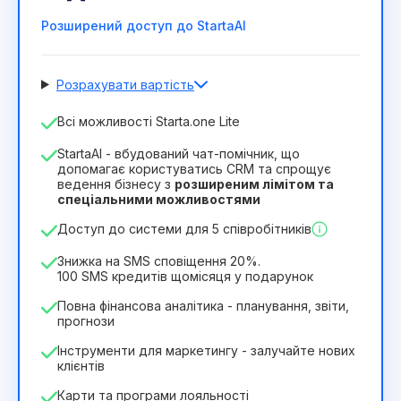
Розширений доступ до StartaAI
Розрахувати вартість
Кількість співробітників
Всі можливості Starta.one Lite
1
StartaAI - вбудований чат-помічник, що
Тривалість ліцензії
допомагає користуватись CRM та спрощує
ведення бізнесу з
розширеним лімітом та
12
Months
(знижка -25%)
Вигідний
спеціальними можливостями
244₴
349₴
/
місяць
Доступ до системи для 5 співробітників
2932₴
за
12
Months
Знижка на SMS сповіщення 20%.
100 SMS кредитів щомісяця у подарунок
Повна фінансова аналітика - планування, звіти,
прогнози
Інструменти для маркетингу - залучайте нових
клієнтів
Карти та програми лояльності