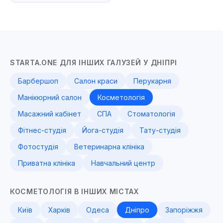
STARTA.ONE ДЛЯ ІНШИХ ГАЛУЗЕЙ У ДНІПРІ
Барбершоп
Салон краси
Перукарня
Манікюрний салон
Косметологія
Масажний кабінет
СПА
Стоматологія
Фітнес-студія
Йога-студія
Тату-студія
Фотостудія
Ветеринарна клініка
Приватна клініка
Навчальний центр
КОСМЕТОЛОГІЯ В ІНШИХ МІСТАХ
Київ
Харків
Одеса
Дніпро
Запоріжжя