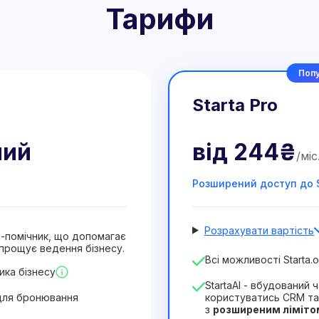
Тарифи
Попу
Starta Pro
ний
від
244₴
/
міс
Розширений доступ до S
Розрахувати вартість
ат-помічник, що допомагає
прощує ведення бізнесу.
Кількість співробітників
Всі можливості Starta.o
ика бізнесу
1
StartaAI - вбудований
Тривалість ліцензії
для бронювання
користуватись CRM та
з
розширеним ліміто
12
Months
(знижка -25%)