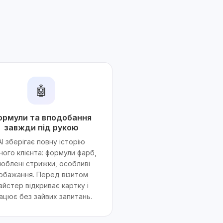
.
🤖
ормули та вподобання
завжди під рукою
AI зберігає повну історію
ного клієнта: формули фарб,
юблені стрижки, особливі
обажання. Перед візитом
айстер відкриває картку і
ацює без зайвих запитань.