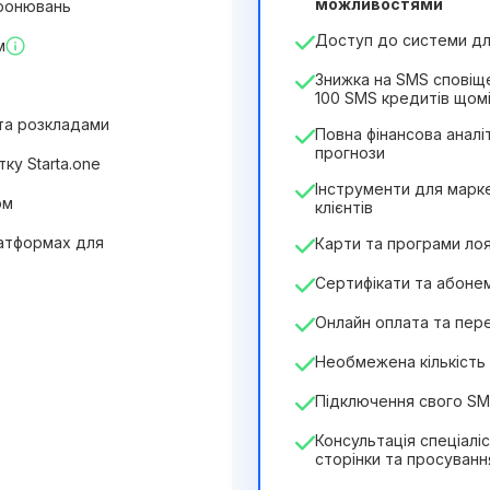
можливостями
бронювань
244₴
349₴
/
місяць
Доступ до системи для
м
2932₴
за
12
Months
Знижка на SMS сповіщ
100 SMS кредитів щом
 та розкладами
Повна фінансова аналіт
прогнози
ку Starta.one
Інструменти для марке
ом
клієнтів
латформах для
Карти та програми ло
Сертифікати та абоне
Онлайн оплата та пер
Необмежена кількість 
Підключення свого S
Консультація спеціалі
сторінки та просуванн