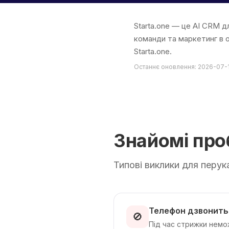
Starta.one — це AI CRM д
команди та маркетинг в о
Starta.one.
Останнє оновлення: 2026-07-
Знайомі пр
Типові виклики для перук
Телефон дзвонить 
🚫
Під час стрижки немож