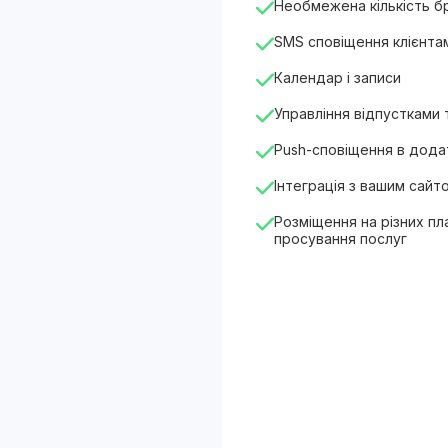
Необмежена кількість 
SMS сповіщення клієнта
Календар і записи
Управління відпустками
Push-сповіщення в додат
Інтеграція з вашим сайт
Розміщення на різних п
просування послуг