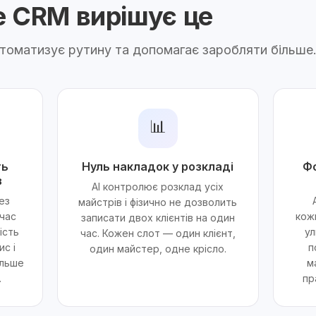
ne CRM вирішує це
автоматизує рутину та допомагає заробляти більше
📊
ть
Нуль накладок у розкладі
Ф
в
AI контролює розклад усіх
ез
майстрів і фізично не дозволить
 час
кож
записати двох клієнтів на один
ість
ул
час. Кожен слот — один клієнт,
с і
п
один майстер, одне крісло.
ільше
м
.
пр