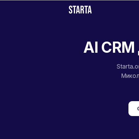
AI CRM 
Starta.
Микол