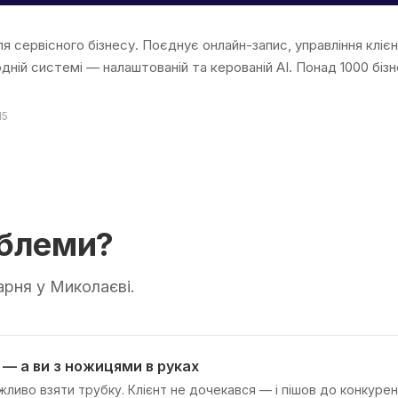
ля сервісного бізнесу. Поєднує онлайн-запис, управління кліє
дній системі — налаштованій та керованій AI. Понад 1000 бі
15
облеми?
арня у Миколаєві.
— а ви з ножицями в руках
ливо взяти трубку. Клієнт не дочекався — і пішов до конкурен