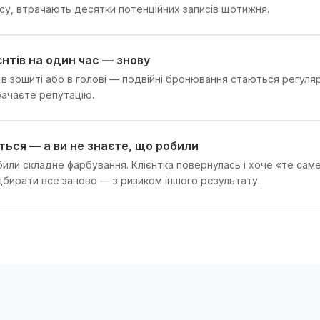
су, втрачають десятки потенційних записів щотижня.
єнтів на один час — знову
в зошиті або в голові — подвійні бронювання стаються регуляр
рачаєте репутацію.
ться — а ви не знаєте, що робили
били складне фарбування. Клієнтка повернулась і хоче «те саме
дбирати все заново — з ризиком іншого результату.