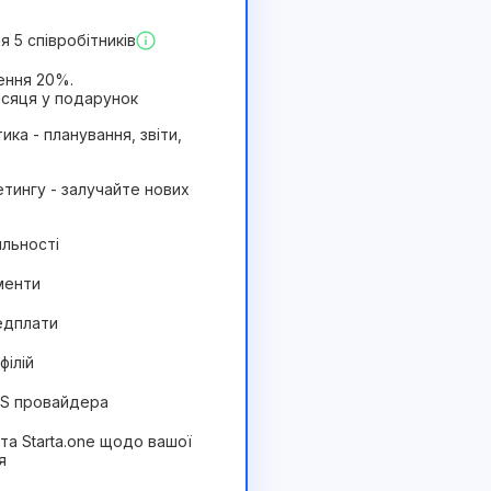
 5 співробітників
ення 20%.
ісяця у подарунок
ика - планування, звіти,
тингу - залучайте нових
яльності
менти
едплати
філій
MS провайдера
ста Starta.one щодо вашої
я