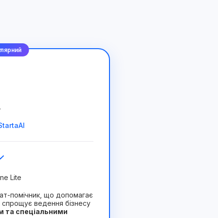
лярний
.
tartaAI
ne Lite
 чат-помічник, що допомагає
 спрощує ведення бізнесу
м та спеціальними
Вигідний