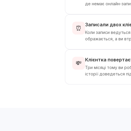
де немає онлайн-запи
Записали двох клі
⏰
Коли записи ведуться 
ображається, а ви вт
Клієнтка повертає
💸
Три місяці тому ви ро
історії доведеться пі