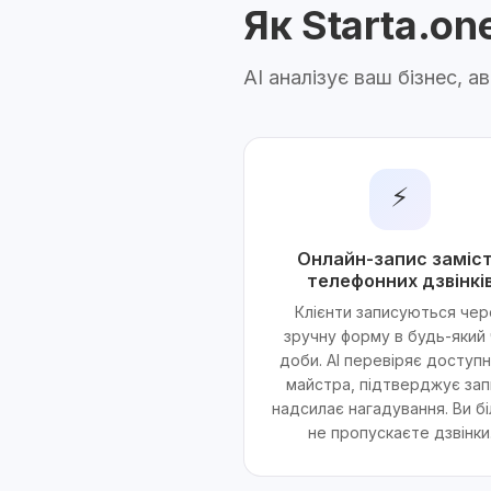
Як Starta.o
AI аналізує ваш бізнес, 
⚡
Онлайн-запис заміс
телефонних дзвінкі
Клієнти записуються чер
зручну форму в будь-який
доби. AI перевіряє доступн
майстра, підтверджує запи
надсилає нагадування. Ви б
не пропускаєте дзвінки