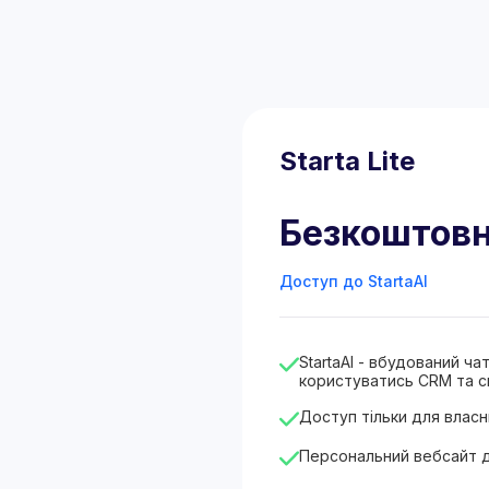
Starta Lite
Безкоштов
Доступ до StartaAI
StartaAI - вбудований ч
користуватись CRM та с
Доступ тільки для власн
Персональний вебсайт 