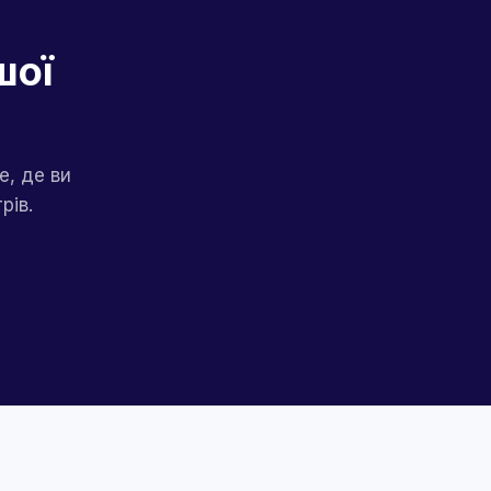
шої
е, де ви
рів.