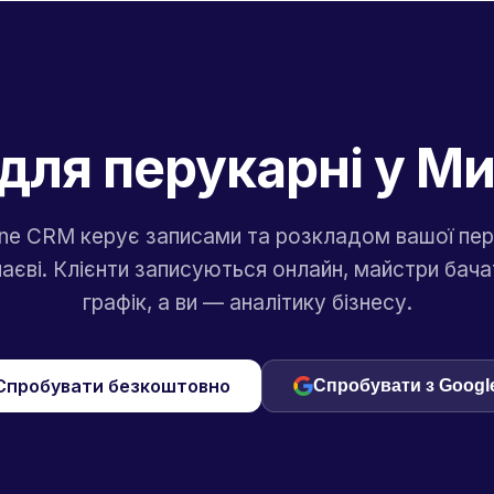
для перукарні у М
one CRM керує записами та розкладом вашої пер
аєві. Клієнти записуються онлайн, майстри бачат
графік, а ви — аналітику бізнесу.
Спробувати безкоштовно
Спробувати з Googl