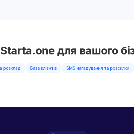
Starta.one для вашого бі
а розклад
База клієнтів
SMS нагадування та розсилки