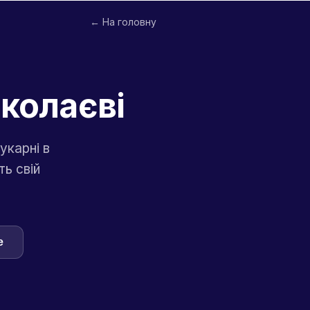
← На головну
иколаєві
укарні в
ь свій
e