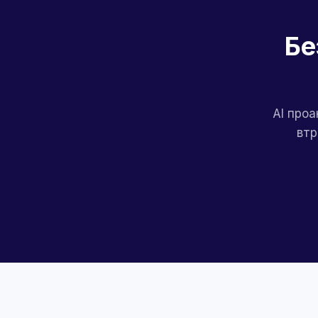
Бе
AI проа
втр