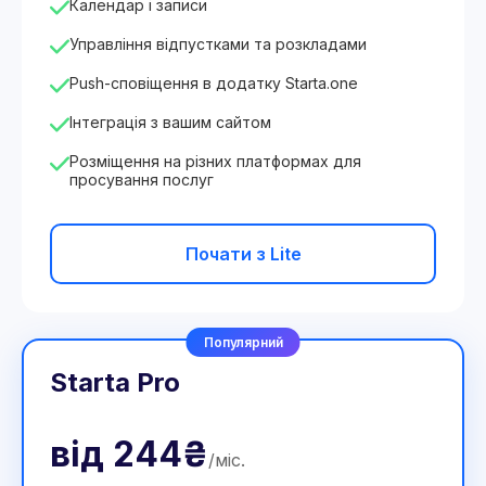
Календар і записи
Управління відпустками та розкладами
Push-сповіщення в додатку Starta.one
Інтеграція з вашим сайтом
Розміщення на різних платформах для
просування послуг
Почати з Lite
Популярний
Starta Pro
від
244₴
/
міс
.