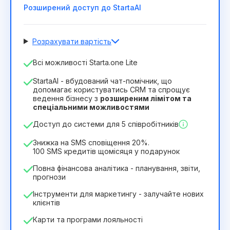
Розширений доступ до StartaAI
Розрахувати вартість
Кількість співробітників
Всі можливості Starta.one Lite
1
StartaAI - вбудований чат-помічник, що
Тривалість ліцензії
допомагає користуватись CRM та спрощує
ведення бізнесу з
розширеним лімітом та
12
Months
(знижка -25%)
Вигідний
спеціальними можливостями
244₴
349₴
/
місяць
Доступ до системи для 5 співробітників
2932₴
за
12
Months
Знижка на SMS сповіщення 20%.
100 SMS кредитів щомісяця у подарунок
Повна фінансова аналітика - планування, звіти,
прогнози
Інструменти для маркетингу - залучайте нових
клієнтів
Карти та програми лояльності