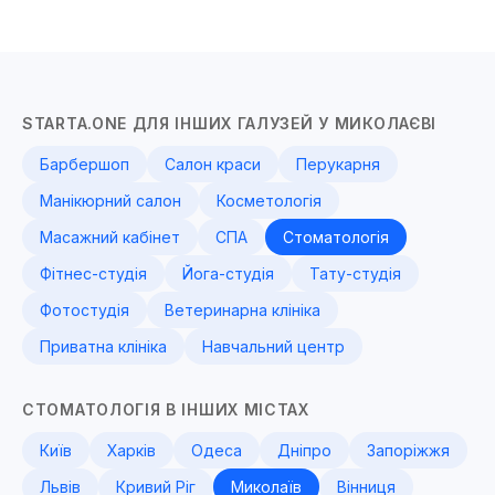
STARTA.ONE ДЛЯ ІНШИХ ГАЛУЗЕЙ У МИКОЛАЄВІ
Барбершоп
Салон краси
Перукарня
Манікюрний салон
Косметологія
Масажний кабінет
СПА
Стоматологія
Фітнес-студія
Йога-студія
Тату-студія
Фотостудія
Ветеринарна клініка
Приватна клініка
Навчальний центр
СТОМАТОЛОГІЯ В ІНШИХ МІСТАХ
Київ
Харків
Одеса
Дніпро
Запоріжжя
Львів
Кривий Ріг
Миколаїв
Вінниця