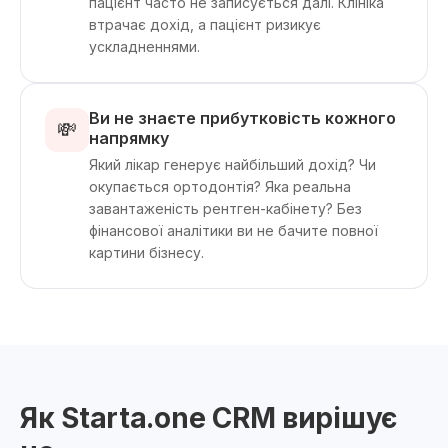
пацієнт часто не записується далі. Клініка
втрачає дохід, а пацієнт ризикує
ускладненнями.
Ви не знаєте прибутковість кожного
💸
напрямку
Який лікар генерує найбільший дохід? Чи
окупається ортодонтія? Яка реальна
завантаженість рентген-кабінету? Без
фінансової аналітики ви не бачите повної
картини бізнесу.
Як Starta.one CRM вирішує