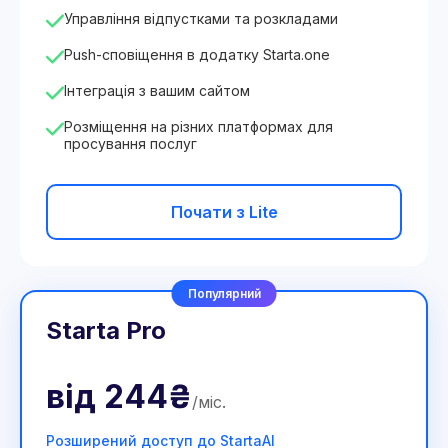
Управління відпустками та розкладами
Push-сповіщення в додатку Starta.one
Інтеграція з вашим сайтом
Розміщення на різних платформах для
просування послуг
Почати з Lite
Популярний
Starta Pro
від
244₴
/
міс
.
Розширений доступ до StartaAI