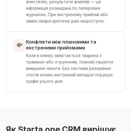
анестезію, результати аналізів — ця
інформація розкидана по паперових
журналах. При екстреному прийомі або
заміні лікаря критичні дані недоступні.
Конфлікти між плановими та
💸
екстреними прийомами
Коли в клініку звертається тварина з
травмою або отруєнням, планові пацієнти
вимушені чекати. Без системи резервних
слотів кожен екстрений випадок порушує
графік усього дня.
Як Starta.one CRM вирішує