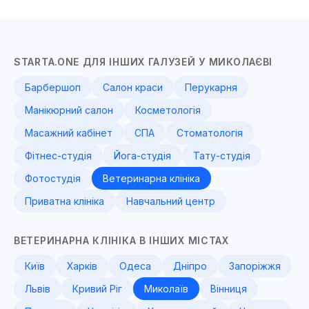
STARTA.ONE ДЛЯ ІНШИХ ГАЛУЗЕЙ У МИКОЛАЄВІ
Барбершоп
Салон краси
Перукарня
Манікюрний салон
Косметологія
Масажний кабінет
СПА
Стоматологія
Фітнес-студія
Йога-студія
Тату-студія
Фотостудія
Ветеринарна клініка
Приватна клініка
Навчальний центр
ВЕТЕРИНАРНА КЛІНІКА В ІНШИХ МІСТАХ
Київ
Харків
Одеса
Дніпро
Запоріжжя
Львів
Кривий Ріг
Миколаїв
Вінниця