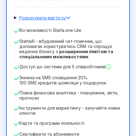
Розрахувати вартість
Кількість співробітників
Всі можливості Starta.one Lite
1
StartaAI - вбудований чат-помічник, що
Тривалість ліцензії
допомагає користуватись CRM та спрощує
ведення бізнесу з
розширеним лімітом та
12
Months
(знижка -25%)
Вигідний
спеціальними можливостями
244₴
349₴
/
місяць
Доступ до системи для 5 співробітників
2932₴
за
12
Months
Знижка на SMS сповіщення 20%.
100 SMS кредитів щомісяця у подарунок
Повна фінансова аналітика - планування, звіти,
прогнози
Інструменти для маркетингу - залучайте нових
клієнтів
Карти та програми лояльності
Сертифікати та абонементи