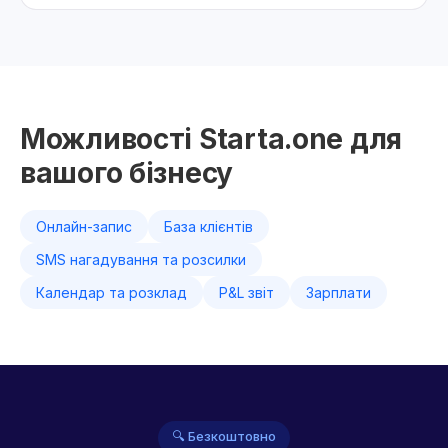
Можливості Starta.one для
вашого бізнесу
Онлайн-запис
База клієнтів
SMS нагадування та розсилки
Календар та розклад
P&L звіт
Зарплати
🔍 Безкоштовно