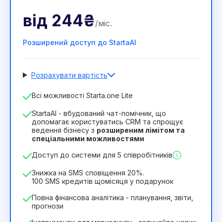
від
244₴
/
міс
.
Розширений доступ до StartaAI
Розрахувати вартість
Кількість співробітників
Всі можливості Starta.one Lite
1
StartaAI - вбудований чат-помічник, що
Тривалість ліцензії
допомагає користуватись CRM та спрощує
ведення бізнесу з
розширеним лімітом та
12
Months
(знижка -25%)
Вигідний
спеціальними можливостями
244₴
349₴
/
місяць
Доступ до системи для 5 співробітників
2932₴
за
12
Months
Знижка на SMS сповіщення 20%.
100 SMS кредитів щомісяця у подарунок
Повна фінансова аналітика - планування, звіти,
прогнози