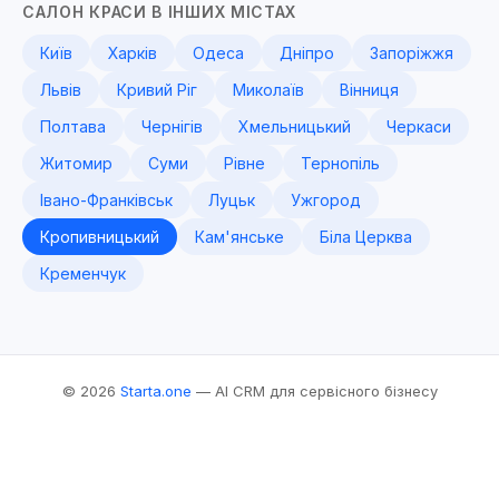
САЛОН КРАСИ В ІНШИХ МІСТАХ
Київ
Харків
Одеса
Дніпро
Запоріжжя
Львів
Кривий Ріг
Миколаїв
Вінниця
Полтава
Чернігів
Хмельницький
Черкаси
Житомир
Суми
Рівне
Тернопіль
Івано-Франківськ
Луцьк
Ужгород
Кропивницький
Кам'янське
Біла Церква
Кременчук
© 2026
Starta.one
— AI CRM для сервісного бізнесу