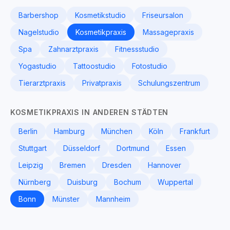
Barbershop
Kosmetikstudio
Friseursalon
Nagelstudio
Kosmetikpraxis
Massagepraxis
Spa
Zahnarztpraxis
Fitnessstudio
Yogastudio
Tattoostudio
Fotostudio
Tierarztpraxis
Privatpraxis
Schulungszentrum
KOSMETIKPRAXIS IN ANDEREN STÄDTEN
Berlin
Hamburg
München
Köln
Frankfurt
Stuttgart
Düsseldorf
Dortmund
Essen
Leipzig
Bremen
Dresden
Hannover
Nürnberg
Duisburg
Bochum
Wuppertal
Bonn
Münster
Mannheim