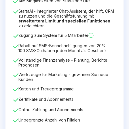
Alle Möglichkeiten von Starta.one Lite
1
StartaAI - integrierter Chat-Assistent, der hilft, CRM
Dauer der Lizenz
zu nutzen und die Geschäftsführung mit
erweitertem Limit und speziellen Funktionen
12
Months
(Rabatt -25%)
Vorteilhaft
zu erleichtern
6.29€
8.99€
/
Monat
Zugang zum System für 5 Mitarbeiter
75.52€
für
12
Months
Rabatt auf SMS-Benachrichtigungen von 20%.
100 SMS-Guthaben jeden Monat als Geschenk
Vollständige Finanzanalyse - Planung, Berichte,
Prognosen
Werkzeuge für Marketing - gewinnen Sie neue
Kunden
Karten und Treueprogramme
Zertifikate und Abonnements
Online-Zahlung und Abonnements
Unbegrenzte Anzahl von Filialen