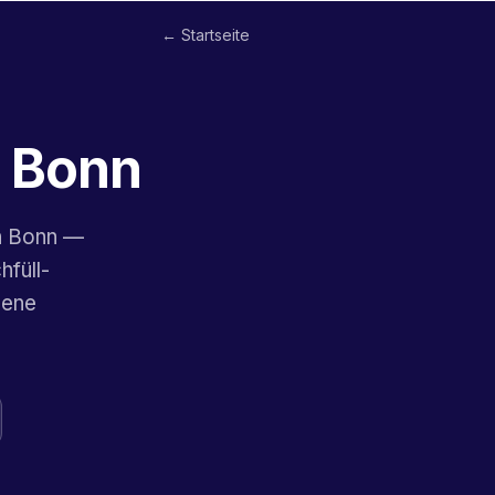
← Startseite
n Bonn
in Bonn —
füll-
dene