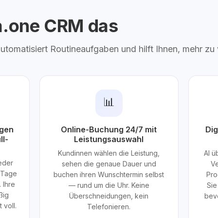
ta.one CRM das
 automatisiert Routineaufgaben und hilft Ihnen, mehr zu
📊
ngen
Online-Buchung 24/7 mit
Dig
ll-
Leistungsauswahl
Kundinnen wählen die Leistung,
AI ü
eder
sehen die genaue Dauer und
Ve
e Tage
buchen ihren Wunschtermin selbst
Pro
 Ihre
— rund um die Uhr. Keine
Sie
ßig
Überschneidungen, kein
bevo
 voll.
Telefonieren.