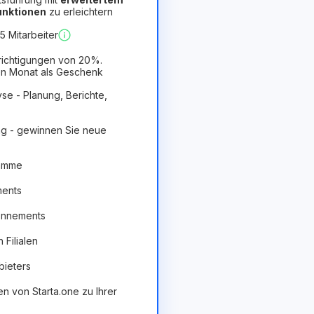
Funktionen
zu erleichtern
orteilhaft
 Mitarbeiter
richtigungen von 20%.
n Monat als Geschenk
se - Planung, Berichte,
g - gewinnen Sie neue
ramme
ments
onnements
Filialen
bieters
en von Starta.one zu Ihrer