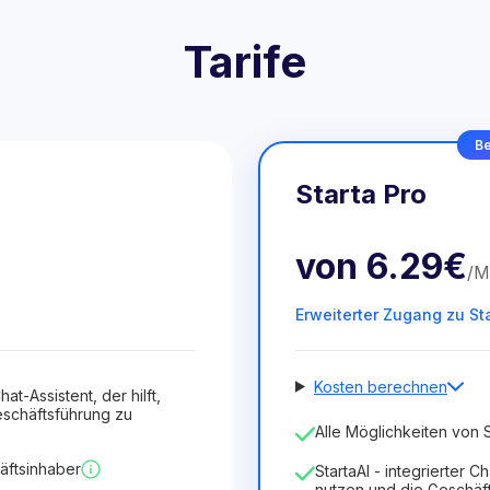
Tarife
Be
Starta Pro
von
6.29€
/
M
Erweiterter Zugang zu St
Kosten berechnen
hat-Assistent, der hilft,
schäftsführung zu
Anzahl der Mitarbeiter
Alle Möglichkeiten von S
1
äftsinhaber
StartaAI - integrierter C
Dauer der Lizenz
nutzen und die Geschäf