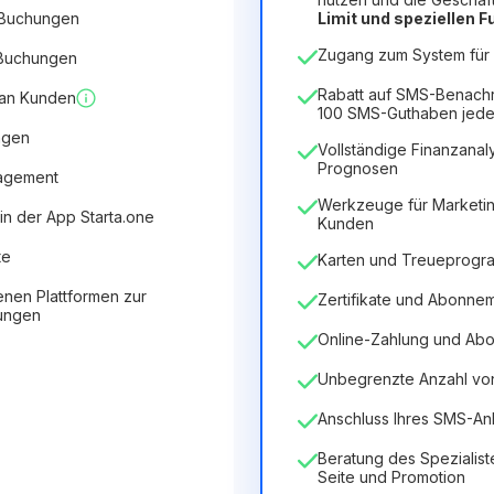
 Buchungen
Limit und speziellen 
12
Months
(Rabatt -25%)
V
Zugang zum System für 5
 Buchungen
6.29€
8.99€
/
Monat
75.52€
für
12
Months
Rabatt auf SMS-Benach
 an Kunden
100 SMS-Guthaben jede
ngen
Vollständige Finanzanaly
Prognosen
nagement
Werkzeuge für Marketin
in der App Starta.one
Kunden
te
Karten und Treueprog
enen Plattformen zur
Zertifikate und Abonne
tungen
Online-Zahlung und Ab
Unbegrenzte Anzahl von 
Anschluss Ihres SMS-An
Beratung des Spezialist
Seite und Promotion