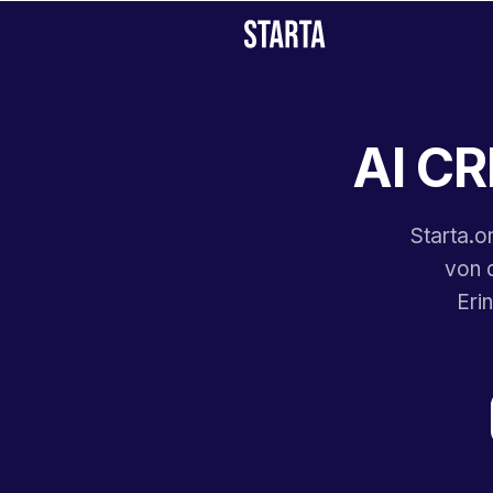
AI CR
Starta.o
von 
Eri