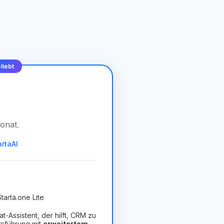
liebt
onat
.
artaAI
tarta.one Lite
hat-Assistent, der hilft, CRM zu
tsführung mit
erweitertem