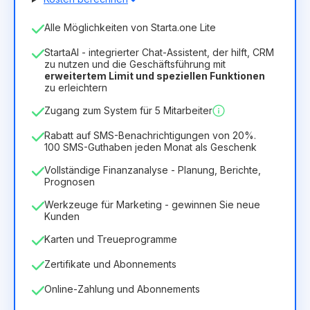
Anzahl der Mitarbeiter
Alle Möglichkeiten von Starta.one Lite
1
StartaAI - integrierter Chat-Assistent, der hilft, CRM
Dauer der Lizenz
zu nutzen und die Geschäftsführung mit
erweitertem Limit und speziellen Funktionen
12
Months
(Rabatt -25%)
Vorteilhaft
zu erleichtern
6.29€
8.99€
/
Monat
Zugang zum System für 5 Mitarbeiter
75.52€
für
12
Months
Rabatt auf SMS-Benachrichtigungen von 20%.
100 SMS-Guthaben jeden Monat als Geschenk
Vollständige Finanzanalyse - Planung, Berichte,
Prognosen
Werkzeuge für Marketing - gewinnen Sie neue
Kunden
Karten und Treueprogramme
Zertifikate und Abonnements
Online-Zahlung und Abonnements