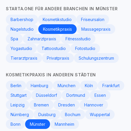
STARTA.ONE FÜR ANDERE BRANCHEN IN MÜNSTER
Barbershop
Kosmetikstudio
Friseursalon
Nagelstudio
Kosmetikpraxis
Massagepraxis
Spa
Zahnarztpraxis
Fitnessstudio
Yogastudio
Tattoostudio
Fotostudio
Tierarztpraxis
Privatpraxis
Schulungszentrum
KOSMETIKPRAXIS IN ANDEREN STÄDTEN
Berlin
Hamburg
München
Köln
Frankfurt
Stuttgart
Düsseldorf
Dortmund
Essen
Leipzig
Bremen
Dresden
Hannover
Nürnberg
Duisburg
Bochum
Wuppertal
Bonn
Münster
Mannheim