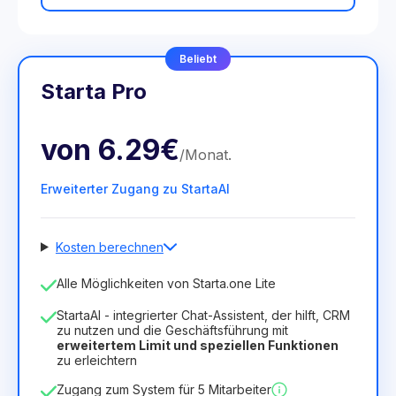
Beliebt
Starta Pro
von
6.29€
/
Monat
.
Erweiterter Zugang zu StartaAI
Kosten berechnen
Anzahl der Mitarbeiter
Alle Möglichkeiten von Starta.one Lite
1
StartaAI - integrierter Chat-Assistent, der hilft, CRM
Dauer der Lizenz
zu nutzen und die Geschäftsführung mit
erweitertem Limit und speziellen Funktionen
12
Months
(Rabatt -25%)
Vorteilhaft
zu erleichtern
6.29€
8.99€
/
Monat
Zugang zum System für 5 Mitarbeiter