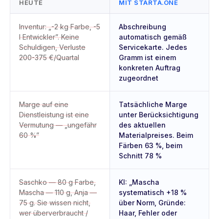
HEUTE
MIT STARTA.ONE
Inventur: „-2 kg Farbe, -5
Abschreibung
l Entwickler”. Keine
automatisch gemäß
Schuldigen, Verluste
Servicekarte. Jedes
200-375 €/Quartal
Gramm ist einem
konkreten Auftrag
zugeordnet
Marge auf eine
Tatsächliche Marge
Dienstleistung ist eine
unter Berücksichtigung
Vermutung — „ungefähr
des aktuellen
60 %”
Materialpreises. Beim
Färben 63 %, beim
Schnitt 78 %
Saschko — 80 g Farbe,
KI: „Mascha
Mascha — 110 g, Anja —
systematisch +18 %
75 g. Sie wissen nicht,
über Norm, Gründe:
wer überverbraucht /
Haar, Fehler oder