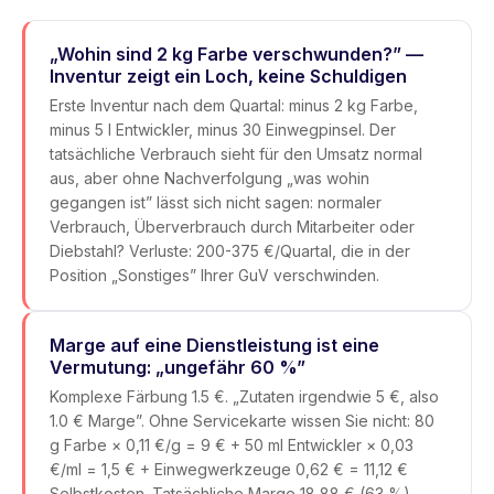
„Wohin sind 2 kg Farbe verschwunden?” —
Inventur zeigt ein Loch, keine Schuldigen
Erste Inventur nach dem Quartal: minus 2 kg Farbe,
minus 5 l Entwickler, minus 30 Einwegpinsel. Der
tatsächliche Verbrauch sieht für den Umsatz normal
aus, aber ohne Nachverfolgung „was wohin
gegangen ist” lässt sich nicht sagen: normaler
Verbrauch, Überverbrauch durch Mitarbeiter oder
Diebstahl? Verluste: 200-375 €/Quartal, die in der
Position „Sonstiges” Ihrer GuV verschwinden.
Marge auf eine Dienstleistung ist eine
Vermutung: „ungefähr 60 %”
Komplexe Färbung 1.5 €. „Zutaten irgendwie 5 €, also
1.0 € Marge”. Ohne Servicekarte wissen Sie nicht: 80
g Farbe × 0,11 €/g = 9 € + 50 ml Entwickler × 0,03
€/ml = 1,5 € + Einwegwerkzeuge 0,62 € = 11,12 €
Selbstkosten. Tatsächliche Marge 18,88 € (63 %).