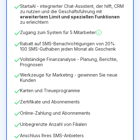
1
StartaAI - integrierter Chat-Assistent, der hilft, CRM
Dauer der Lizenz
zu nutzen und die Geschäftsführung mit
erweitertem Limit und speziellen Funktionen
12
Months
(Rabatt -25%)
Vorteilhaft
zu erleichtern
6.29€
8.99€
/
Monat
Zugang zum System für 5 Mitarbeiter
75.52€
für
12
Months
Rabatt auf SMS-Benachrichtigungen von 20%.
100 SMS-Guthaben jeden Monat als Geschenk
Vollständige Finanzanalyse - Planung, Berichte,
Prognosen
Werkzeuge für Marketing - gewinnen Sie neue
Kunden
Karten und Treueprogramme
Zertifikate und Abonnements
Online-Zahlung und Abonnements
Unbegrenzte Anzahl von Filialen
Anschluss Ihres SMS-Anbieters