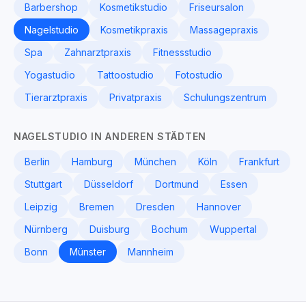
Barbershop
Kosmetikstudio
Friseursalon
Nagelstudio
Kosmetikpraxis
Massagepraxis
Spa
Zahnarztpraxis
Fitnessstudio
Yogastudio
Tattoostudio
Fotostudio
Tierarztpraxis
Privatpraxis
Schulungszentrum
NAGELSTUDIO IN ANDEREN STÄDTEN
Berlin
Hamburg
München
Köln
Frankfurt
Stuttgart
Düsseldorf
Dortmund
Essen
Leipzig
Bremen
Dresden
Hannover
Nürnberg
Duisburg
Bochum
Wuppertal
Bonn
Münster
Mannheim