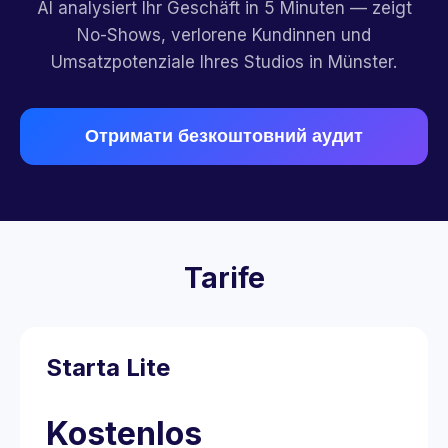
AI analysiert Ihr Geschäft in 5 Minuten — zeigt
No-Shows, verlorene Kundinnen und
Umsatzpotenziale Ihres Studios in Münster.
Отримати безкоштовний аудит
Tarife
Starta Lite
Kostenlos