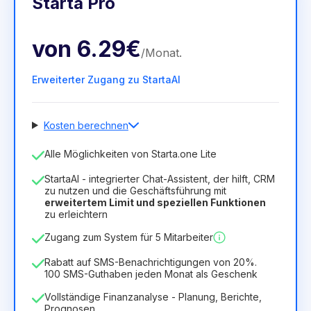
Starta Pro
von
6.29€
/
Monat
.
Erweiterter Zugang zu StartaAI
Kosten berechnen
Anzahl der Mitarbeiter
Alle Möglichkeiten von Starta.one Lite
1
StartaAI - integrierter Chat-Assistent, der hilft, CRM
Dauer der Lizenz
zu nutzen und die Geschäftsführung mit
erweitertem Limit und speziellen Funktionen
12
Months
(Rabatt -25%)
Vorteilhaft
zu erleichtern
6.29€
8.99€
/
Monat
Zugang zum System für 5 Mitarbeiter
75.52€
für
12
Months
Rabatt auf SMS-Benachrichtigungen von 20%.
100 SMS-Guthaben jeden Monat als Geschenk
Vollständige Finanzanalyse - Planung, Berichte,
Prognosen