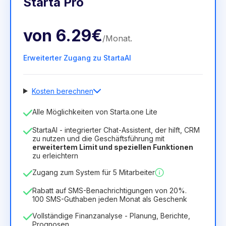
Starta Pro
von
6.29€
/
Monat
.
Erweiterter Zugang zu StartaAI
Kosten berechnen
Anzahl der Mitarbeiter
Alle Möglichkeiten von Starta.one Lite
1
StartaAI - integrierter Chat-Assistent, der hilft, CRM
Dauer der Lizenz
zu nutzen und die Geschäftsführung mit
erweitertem Limit und speziellen Funktionen
12
Months
(Rabatt -25%)
Vorteilhaft
zu erleichtern
6.29€
8.99€
/
Monat
Zugang zum System für 5 Mitarbeiter
75.52€
für
12
Months
Rabatt auf SMS-Benachrichtigungen von 20%.
100 SMS-Guthaben jeden Monat als Geschenk
Vollständige Finanzanalyse - Planung, Berichte,
Prognosen