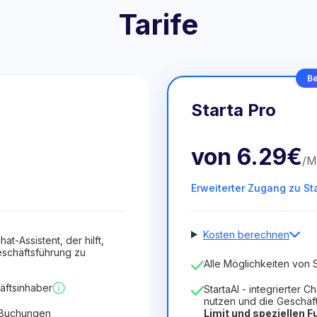
Tarife
Be
Starta Pro
von
6.29€
/
M
Erweiterter Zugang zu St
Kosten berechnen
hat-Assistent, der hilft,
schäftsführung zu
Anzahl der Mitarbeiter
Alle Möglichkeiten von S
1
äftsinhaber
StartaAI - integrierter C
Dauer der Lizenz
nutzen und die Geschäf
 Buchungen
Limit und speziellen 
12
Months
(Rabatt -25%)
V