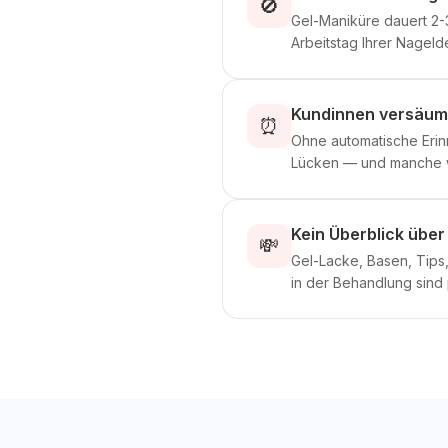
🚫
Gel-Maniküre dauert 2-3
Arbeitstag Ihrer Nageld
Kundinnen versäum
⏰
Ohne automatische Erin
Lücken — und manche w
Kein Überblick übe
💸
Gel-Lacke, Basen, Tips,
in der Behandlung sind 