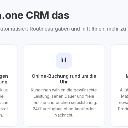
ta.one CRM das
 automatisiert Routineaufgaben und hilft Ihnen, mehr zu
📊
ngen
Online-Buchung rund um die
M
lung
Uhr
klus
Kundinnen wählen die gewünschte
AI ü
ie
Leistung, sehen Dauer und freie
Mat
suche
Termine und buchen selbstständig.
etwa
hkeit
24/7 verfügbar, ohne Anruf oder
Prod
n.
Nachricht.