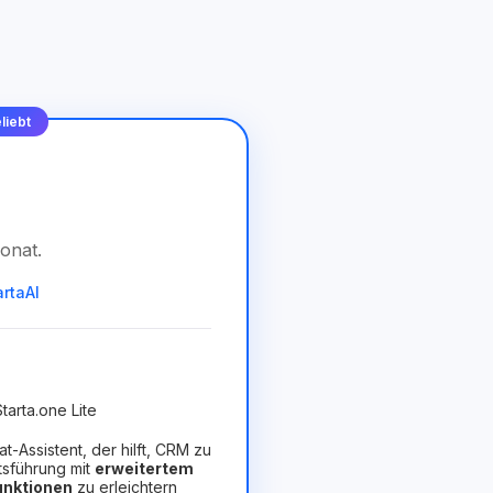
liebt
onat
.
artaAI
tarta.one Lite
hat-Assistent, der hilft, CRM zu
tsführung mit
erweitertem
Funktionen
zu erleichtern
orteilhaft