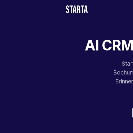
AI CRM
Star
Bochum 
Erinne