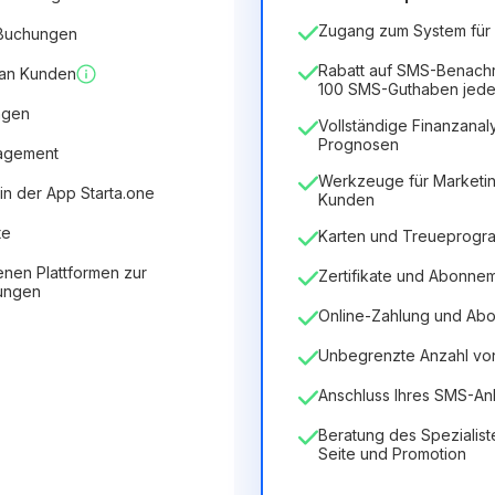
Zugang zum System für 5
 Buchungen
6.29€
8.99€
/
Monat
75.52€
für
12
Months
Rabatt auf SMS-Benach
 an Kunden
100 SMS-Guthaben jede
ngen
Vollständige Finanzanaly
Prognosen
nagement
Werkzeuge für Marketin
in der App Starta.one
Kunden
te
Karten und Treueprog
enen Plattformen zur
Zertifikate und Abonne
tungen
Online-Zahlung und Ab
Unbegrenzte Anzahl von 
Anschluss Ihres SMS-An
Beratung des Spezialist
Seite und Promotion