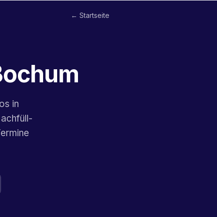
← Startseite
 Bochum
os in
achfüll-
Termine