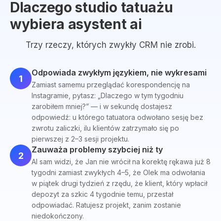
Dlaczego studio tatuażu
wybiera asystent ai
Trzy rzeczy, których zwykły CRM nie zrobi.
Odpowiada zwykłym językiem, nie wykresami
1
Zamiast samemu przeglądać korespondencję na
Instagramie, pytasz: „Dlaczego w tym tygodniu
zarobiłem mniej?” — i w sekundę dostajesz
odpowiedź: u którego tatuatora odwołano sesję bez
zwrotu zaliczki, ilu klientów zatrzymało się po
pierwszej z 2–3 sesji projektu.
Zauważa problemy szybciej niż ty
2
AI sam widzi, że Jan nie wrócił na korektę rękawa już 8
tygodni zamiast zwykłych 4–5, że Olek ma odwołania
w piątek drugi tydzień z rzędu, że klient, który wpłacił
depozyt za szkic 4 tygodnie temu, przestał
odpowiadać. Ratujesz projekt, zanim zostanie
niedokończony.