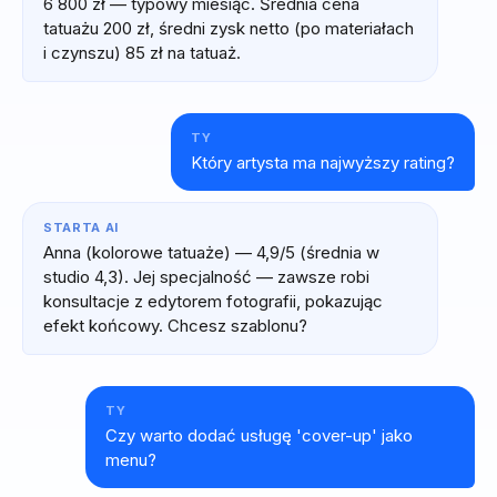
6 800 zł — typowy miesiąc. Średnia cena
tatuażu 200 zł, średni zysk netto (po materiałach
i czynszu) 85 zł na tatuaż.
TY
Który artysta ma najwyższy rating?
STARTA AI
Anna (kolorowe tatuaże) — 4,9/5 (średnia w
studio 4,3). Jej specjalność — zawsze robi
konsultacje z edytorem fotografii, pokazując
efekt końcowy. Chcesz szablonu?
TY
Czy warto dodać usługę 'cover-up' jako
menu?