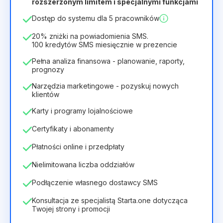
rozszerzonym limitem i specjalnymi funkcjami
12
Months
(zniżka -25%)
Opłacalny
Dostęp do systemu dla 5 pracowników
28zł
40zł
/
miesiąc
336zł
za
12
Months
20% zniżki na powiadomienia SMS.
100 kredytów SMS miesięcznie w prezencie
Pełna analiza finansowa - planowanie, raporty,
prognozy
Narzędzia marketingowe - pozyskuj nowych
klientów
Karty i programy lojalnościowe
Certyfikaty i abonamenty
Płatności online i przedpłaty
Nielimitowana liczba oddziałów
Podłączenie własnego dostawcy SMS
Konsultacja ze specjalistą Starta.one dotycząca
Twojej strony i promocji