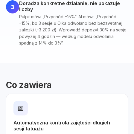
Doradza konkretne działanie, nie pokazuje
3
liczby
Pulpit mówi „Przychód −15%”. AI mówi: „Przychód
−15%, bo 3 sesje u Olka odwołano bez bezzwrotnej
zaliczki (−3 200 zł). Wprowadź depozyt 30% na sesje
powyżej 4 godzin — według modelu odwołania
spadną z 14% do 3%”.
Co zawiera
📅
Automatyczna kontrola zajętości długich
sesji tatuażu