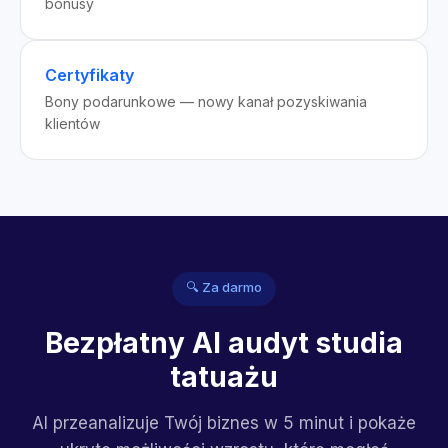
bonusy
Certyfikaty
Bony podarunkowe — nowy kanał pozyskiwania
klientów
🔍 Za darmo
Bezpłatny AI audyt studia
tatuażu
AI przeanalizuje Twój biznes w 5 minut i pokaże