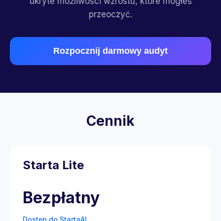
ukryte możliwości wzrostu, które mogłeś
przeoczyć.
Rozpocznij darmowy audyt
Cennik
Starta Lite
Bezpłatny
Dostęp do StartaAI