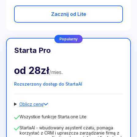
Zacznij od Lite
Popularny
Starta Pro
od
28zł
/
mies
.
Rozszerzony dostęp do StartaAI
Oblicz cenę
Liczba pracowników
Wszystkie funkcje Starta.one Lite
1
StartaAI - wbudowany asystent czatu, pomaga
Czas trwania licencji
korzystać z CRM i upraszcza zarządzanie firmą z