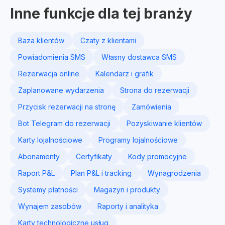
Inne funkcje dla tej branży
Baza klientów
Czaty z klientami
Powiadomienia SMS
Własny dostawca SMS
Rezerwacja online
Kalendarz i grafik
Zaplanowane wydarzenia
Strona do rezerwacji
Przycisk rezerwacji na stronę
Zamówienia
Bot Telegram do rezerwacji
Pozyskiwanie klientów
Karty lojalnościowe
Programy lojalnościowe
Abonamenty
Certyfikaty
Kody promocyjne
Raport P&L
Plan P&L i tracking
Wynagrodzenia
Systemy płatności
Magazyn i produkty
Wynajem zasobów
Raporty i analityka
Karty technologiczne usług