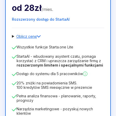
od
28zł
/
mies
.
Rozszerzony dostęp do StartaAI
Oblicz cenę
Liczba pracowników
Wszystkie funkcje Starta.one Lite
1
StartaAI - wbudowany asystent czatu, pomaga
Czas trwania licencji
korzystać z CRM i upraszcza zarządzanie firmą z
rozszerzonym limitem i specjalnymi funkcjami
12
Months
(zniżka -25%)
Opłacalny
Dostęp do systemu dla 5 pracowników
28zł
40zł
/
miesiąc
336zł
za
12
Months
20% zniżki na powiadomienia SMS.
100 kredytów SMS miesięcznie w prezencie
Pełna analiza finansowa - planowanie, raporty,
prognozy
Narzędzia marketingowe - pozyskuj nowych
klientów