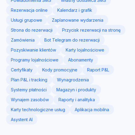
Powiadomienia SMS
Własny dostawca SMS
Rezerwacja online
Kalendarz i grafik
Usługi grupowe
Zaplanowane wydarzenia
Strona do rezerwacji
Przycisk rezerwacji na stronę
Zamówienia
Bot Telegram do rezerwacji
Pozyskiwanie klientów
Karty lojalnościowe
Programy lojalnościowe
Abonamenty
Certyfikaty
Kody promocyjne
Raport P&L
Plan P&L i tracking
Wynagrodzenia
Systemy płatności
Magazyn i produkty
Wynajem zasobów
Raporty i analityka
Karty technologiczne usług
Aplikacja mobilna
Asystent AI