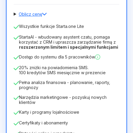
Oblicz cenę
Liczba pracowników
Wszystkie funkcje Starta.one Lite
1
StartaAI - wbudowany asystent czatu, pomaga
Czas trwania licencji
korzystać z CRM i upraszcza zarządzanie firmą z
rozszerzonym limitem i specjalnymi funkcjami
12
Months
(zniżka -25%)
Opłacalny
Dostęp do systemu dla 5 pracowników
28zł
40zł
/
miesiąc
336zł
za
12
Months
20% zniżki na powiadomienia SMS.
100 kredytów SMS miesięcznie w prezencie
Pełna analiza finansowa - planowanie, raporty,
prognozy
Narzędzia marketingowe - pozyskuj nowych
klientów
Karty i programy lojalnościowe
Certyfikaty i abonamenty