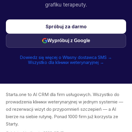
grafiku terapeuty.
Spróbuj za darmo
Wypróbuj z Google
Dowiedz się więcej o Własny dostawca SMS →
Wszystko dla kliники weterynaryjnej →
Starta.one to AI CRM dla firm usługowych. Wszystko do
prowadzenia kliники weterynaryjnej w jednym systemie —
od rezerwacji wizyt do przypomnień szczepień — a AI
bierze na siebie rutynę. Ponad 1000 firm już korzysta ze
Starty.