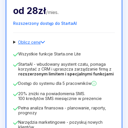
od
28zł
/
mies
.
Rozszerzony dostęp do StartaAI
Oblicz cenę
Liczba pracowników
Wszystkie funkcje Starta.one Lite
1
StartaAI - wbudowany asystent czatu, pomaga
Czas trwania licencji
korzystać z CRM i upraszcza zarządzanie firmą z
rozszerzonym limitem i specjalnymi funkcjami
12
Months
(zniżka -25%)
Opłacalny
Dostęp do systemu dla 5 pracowników
28zł
40zł
/
miesiąc
336zł
za
12
Months
20% zniżki na powiadomienia SMS.
100 kredytów SMS miesięcznie w prezencie
Pełna analiza finansowa - planowanie, raporty,
prognozy
Narzędzia marketingowe - pozyskuj nowych
klientów