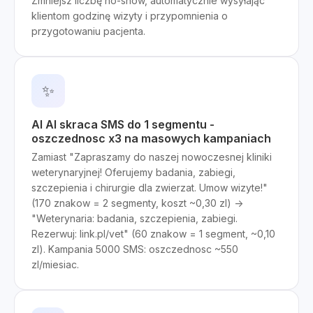
Zmniejsz liczbę no-show, automatycznie wysyłając
klientom godzinę wizyty i przypomnienia o
przygotowaniu pacjenta.
✨
AI AI skraca SMS do 1 segmentu -
oszczednosc x3 na masowych kampaniach
Zamiast "Zapraszamy do naszej nowoczesnej kliniki
weterynaryjnej! Oferujemy badania, zabiegi,
szczepienia i chirurgie dla zwierzat. Umow wizyte!"
(170 znakow = 2 segmenty, koszt ~0,30 zl) ->
"Weterynaria: badania, szczepienia, zabiegi.
Rezerwuj: link.pl/vet" (60 znakow = 1 segment, ~0,10
zl). Kampania 5000 SMS: oszczednosc ~550
zl/miesiac.