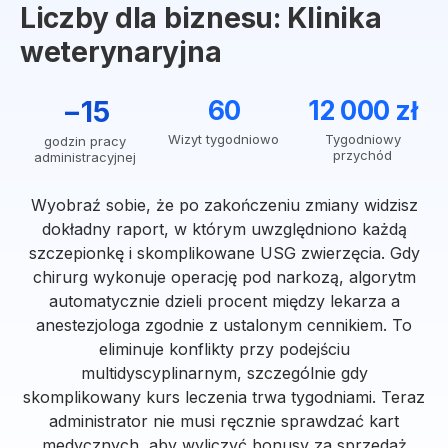
Liczby dla biznesu: Klinika
weterynaryjna
−15
60
12 000 zł
Wizyt tygodniowo
Tygodniowy
godzin pracy
przychód
administracyjnej
Wyobraź sobie, że po zakończeniu zmiany widzisz
dokładny raport, w którym uwzględniono każdą
szczepionkę i skomplikowane USG zwierzęcia. Gdy
chirurg wykonuje operację pod narkozą, algorytm
automatycznie dzieli procent między lekarza a
anestezjologa zgodnie z ustalonym cennikiem. To
eliminuje konflikty przy podejściu
multidyscyplinarnym, szczególnie gdy
skomplikowany kurs leczenia trwa tygodniami. Teraz
administrator nie musi ręcznie sprawdzać kart
medycznych, aby wyliczyć bonusy za sprzedaż