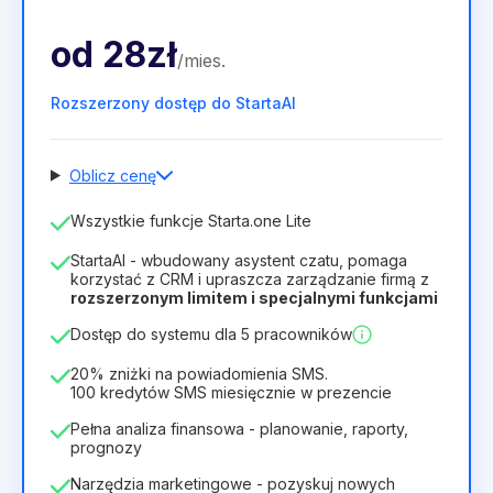
od
28zł
/
mies
.
Rozszerzony dostęp do StartaAI
Oblicz cenę
Liczba pracowników
Wszystkie funkcje Starta.one Lite
1
StartaAI - wbudowany asystent czatu, pomaga
Czas trwania licencji
korzystać z CRM i upraszcza zarządzanie firmą z
rozszerzonym limitem i specjalnymi funkcjami
12
Months
(zniżka -25%)
Opłacalny
Dostęp do systemu dla 5 pracowników
28zł
40zł
/
miesiąc
336zł
za
12
Months
20% zniżki na powiadomienia SMS.
100 kredytów SMS miesięcznie w prezencie
Pełna analiza finansowa - planowanie, raporty,
prognozy
Narzędzia marketingowe - pozyskuj nowych